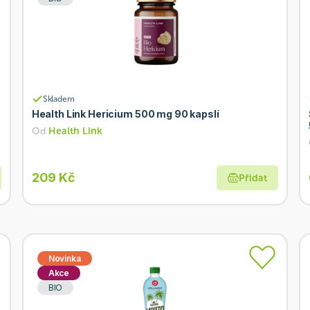
Skladem
Health Link Hericium 500 mg 90 kapslí
Od
Health Link
209 Kč
Přidat
Novinka
Akce
BIO