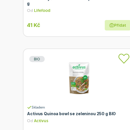
g
Od
Lifefood
41 Kč
Přidat
BIO
Skladem
Activus Quinoa bowl se zeleninou 250 g BIO
Od
Activus