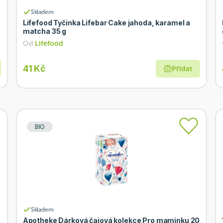
Skladem
Lifefood Tyčinka Lifebar Cake jahoda, karamel a
matcha 35 g
Od
Lifefood
41 Kč
Přidat
BIO
Skladem
Apotheke Dárková čajová kolekce Pro maminku 20