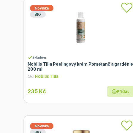
Novinka
BIO
Skladem
Nobilis Tilia Peelingový krém Pomeranč a gardéni
200 ml
Od
Nobilis Tilia
235 Kč
Přidat
Novinka
BIO