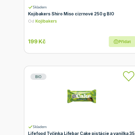
Skladem
Kojibakers Shiro Miso cizrnové 250 g BIO
Od
Kojibakers
199 Kč
Přidat
BIO
Skladem
Lifefood Tyčinka Lifebar Cake pistácie a vanilka 35