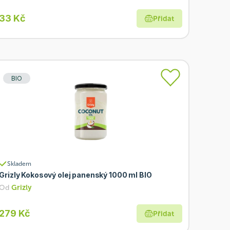
33 Kč
Přidat
BIO
Skladem
Grizly Kokosový olej panenský 1000 ml BIO
Od
Grizly
279 Kč
Přidat