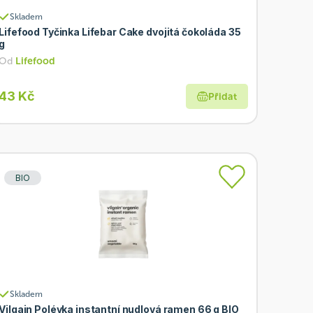
Skladem
Lifefood Tyčinka Lifebar Cake dvojitá čokoláda 35
g
Od
Lifefood
43 Kč
Přidat
BIO
Skladem
Vilgain Polévka instantní nudlová ramen 66 g BIO