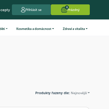
0
ecepty
Přihlásit se
Prázdný
děti
Kosmetika a domácnost
Zdraví a vitalita
Produkty řazeny dle:
Nejnovější