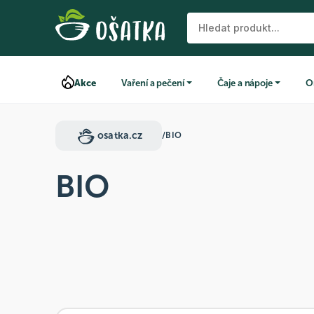
Akce
Vaření a pečení
Čaje a nápoje
O
osatka.cz
/
BIO
BIO