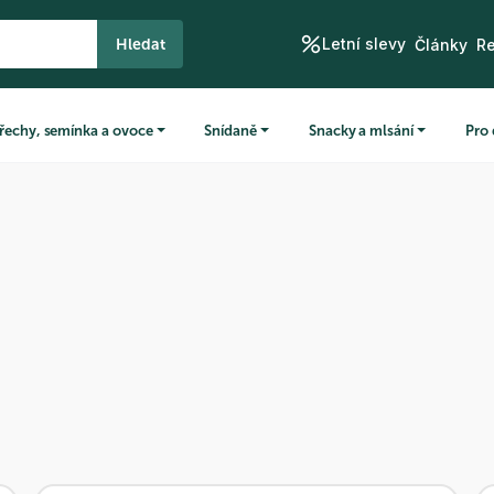
Letní slevy
Hledat
Články
R
řechy, semínka a ovoce
Snídaně
Snacky a mlsání
Pro 