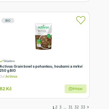
BIO
Skladem
Activus Grain bowl s pohankou, houbami a mrkví
250 g BIO
Od
Activus
82 Kč
Přidat
2
3
...
31
32
33
1