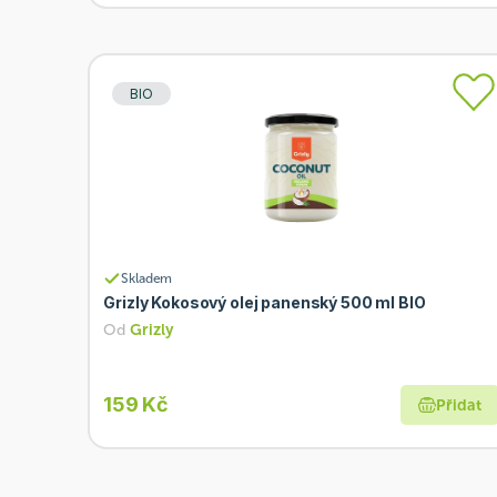
BIO
Skladem
Grizly Kokosový olej panenský 500 ml BIO
Od
Grizly
159 Kč
Přidat