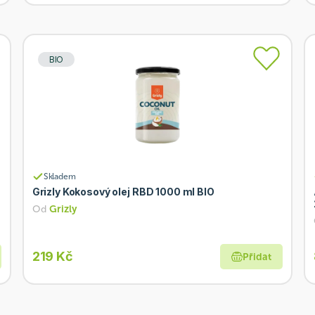
BIO
Skladem
Grizly Kokosový olej RBD 1000 ml BIO
Od
Grizly
219 Kč
Přidat