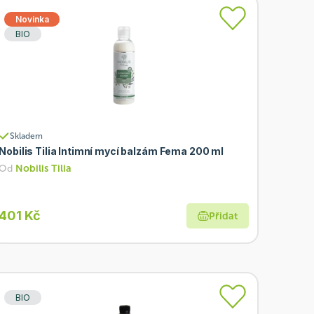
Novinka
BIO
Skladem
Nobilis Tilia Intimní mycí balzám Fema 200 ml
Od
Nobilis Tilia
401 Kč
Přidat
BIO