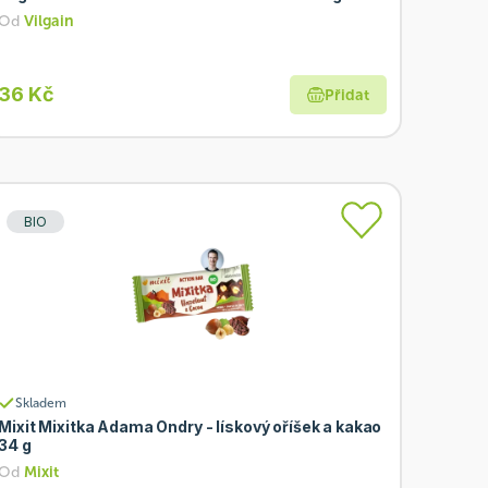
Od
Vilgain
36 Kč
Přidat
BIO
Skladem
Mixit Mixitka Adama Ondry - lískový oříšek a kakao
34 g
Od
Mixit