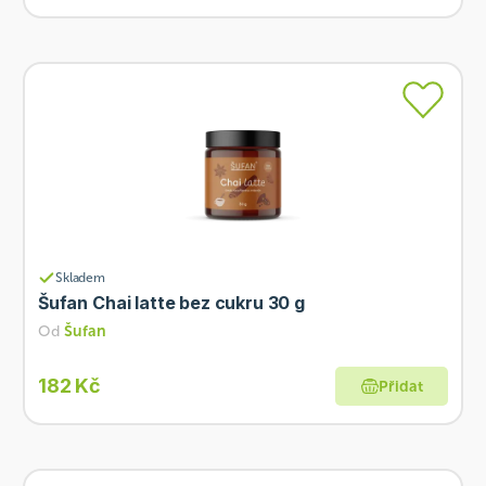
Skladem
Šufan Chai latte bez cukru 30 g
Od
Šufan
182 Kč
Přidat