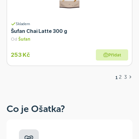
Skladem
Šufan Chai Latte 300 g
Od
Šufan
253 Kč
Přidat
2
3
1
Co je Ošatka?