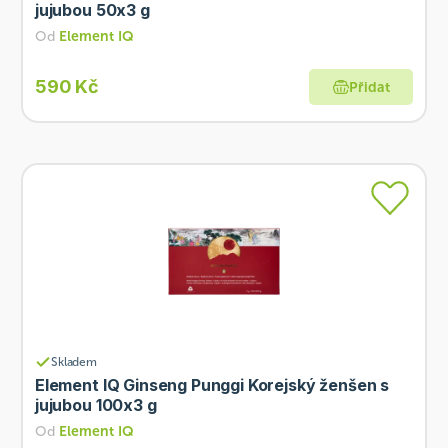
jujubou 50x3 g
Od
Element IQ
590 Kč
Přidat
Skladem
Element IQ Ginseng Punggi Korejský ženšen s
jujubou 100x3 g
Od
Element IQ