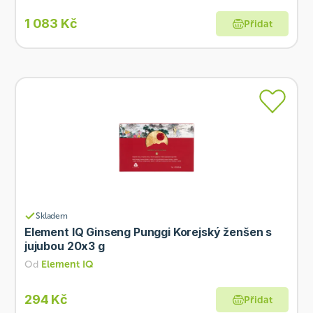
1 083 Kč
Přidat
Skladem
Element IQ Ginseng Punggi Korejský ženšen s
jujubou 20x3 g
Od
Element IQ
294 Kč
Přidat