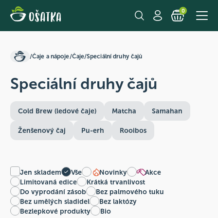
0
/
Čaje a nápoje
/
Čaje
/
Speciální druhy čajů
Speciální druhy čajů
Cold Brew (ledové čaje)
Matcha
Samahan
Ženšenový čaj
Pu-erh
Rooibos
Jen skladem
Vše
Novinky
Akce
Limitovaná edice
Krátká trvanlivost
Do vyprodání zásob
Bez palmového tuku
Bez umělých sladidel
Bez laktózy
Bezlepkové produkty
Bio