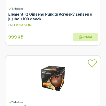
Skladem
Element IQ Ginseng Punggi Korejský ženšen s
jujubou 100 dávek
Od
Element IQ
999 Kč
Přidat
Skladem