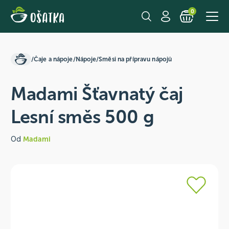
0
/
Čaje a nápoje
/
Nápoje
/
Směsi na přípravu nápojů
Madami Šťavnatý čaj
Lesní směs 500 g
Od
Madami