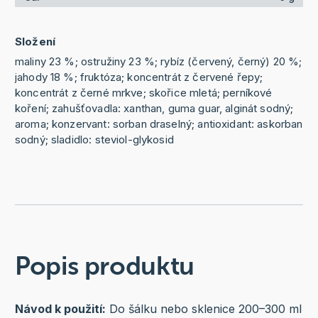
Složení
maliny 23 %; ostružiny 23 %; rybíz (červený, černý) 20 %;
jahody 18 %; fruktóza; koncentrát z červené řepy;
koncentrát z černé mrkve; skořice mletá; perníkové
koření; zahušťovadla: xanthan, guma guar, alginát sodný;
aroma; konzervant: sorban draselný; antioxidant: askorban
sodný; sladidlo: steviol-glykosid
Popis produktu
Návod k použití:
Do šálku nebo sklenice 200–300 ml