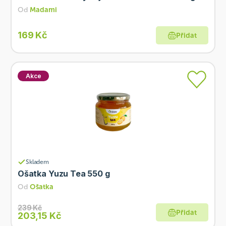
Od
Madami
169 Kč
Přidat
Akce
Skladem
Ošatka Yuzu Tea 550 g
Od
Ošatka
239 Kč
Přidat
203,15 Kč