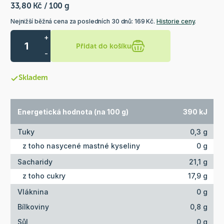
33,80 Kč / 100 g
Nejnižší běžná cena za posledních 30 dnů: 169 Kč.
Historie ceny
.
+
Přidat do košíku
-
Skladem
Energetická hodnota (na 100 g)
390 kJ
Tuky
0,3 g
z toho nasycené mastné kyseliny
0 g
Sacharidy
21,1 g
z toho cukry
17,9 g
Vláknina
0 g
Bílkoviny
0,8 g
Sůl
0 g