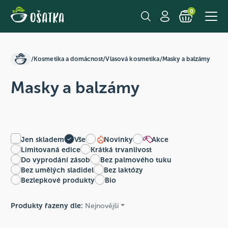
0
/
Kosmetika a domácnost
/
Vlasová kosmetika
/
Masky a balzámy
Masky a balzámy
Jen skladem
Vše
Novinky
Akce
Limitovaná edice
Krátká trvanlivost
Do vyprodání zásob
Bez palmového tuku
Bez umělých sladidel
Bez laktózy
Bezlepkové produkty
Bio
Produkty řazeny dle:
Nejnovější