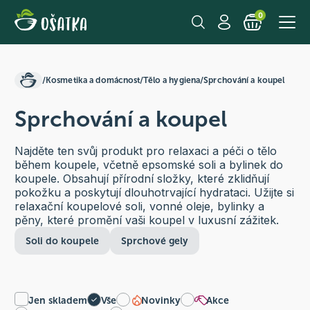
0
/
Kosmetika a domácnost
/
Tělo a hygiena
/
Sprchování a koupel
Sprchování a koupel
Najděte ten svůj produkt pro relaxaci a péči o tělo
během koupele, včetně epsomské soli a bylinek do
koupele. Obsahují přírodní složky, které zklidňují
pokožku a poskytují dlouhotrvající hydrataci. Užijte si
relaxační koupelové soli, vonné oleje, bylinky a
pěny, které promění vaši koupel v luxusní zážitek.
Soli do koupele
Sprchové gely
Jen skladem
Vše
Novinky
Akce