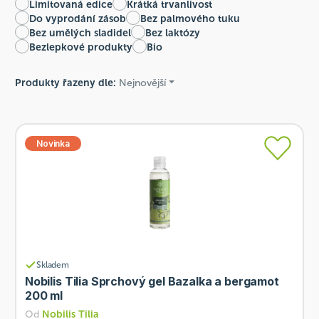
Limitovaná edice
Krátká trvanlivost
Do vyprodání zásob
Bez palmového tuku
Bez umělých sladidel
Bez laktózy
Bezlepkové produkty
Bio
Produkty řazeny dle:
Nejnovější
Novinka
Skladem
Nobilis Tilia Sprchový gel Bazalka a bergamot
200 ml
Od
Nobilis Tilia