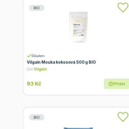
BIO
Skladem
Vilgain Mouka kokosová 500 g BIO
Od
Vilgain
93 Kč
Přidat
BIO