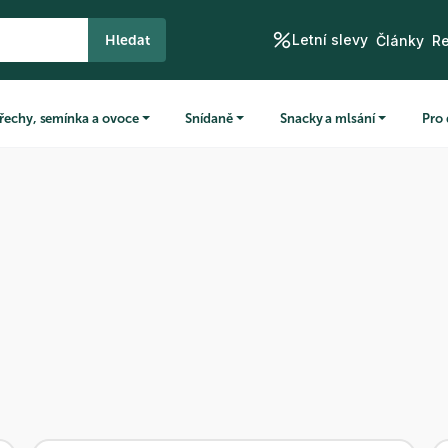
Letní slevy
Hledat
Články
R
řechy, semínka a ovoce
Snídaně
Snacky a mlsání
Pro 