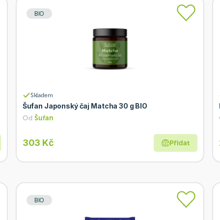
BIO
Skladem
Šufan Japonský čaj Matcha 30 g BIO
Od
Šufan
303 Kč
Přidat
BIO