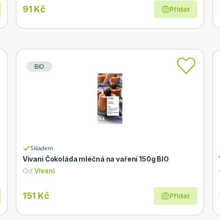
91 Kč
Přidat
BIO
Skladem
Vivani Čokoláda mléčná na vaření 150g BIO
Od
Vivani
151 Kč
Přidat