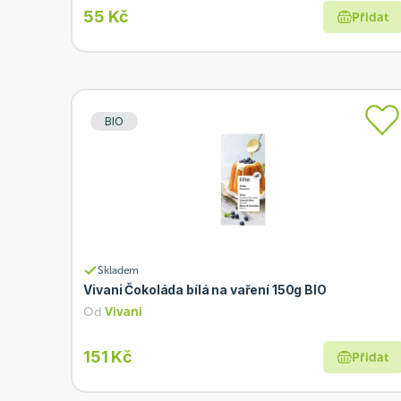
55 Kč
Přidat
BIO
Skladem
Vivani Čokoláda bílá na vaření 150g BIO
Od
Vivani
151 Kč
Přidat