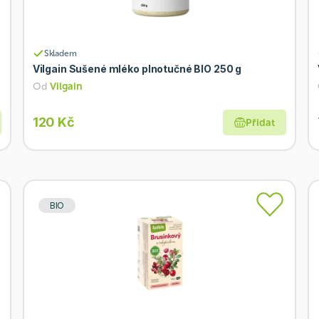
Skladem
Vilgain Sušené mléko plnotučné BIO 250 g
Od
Vilgain
120 Kč
Přidat
BIO