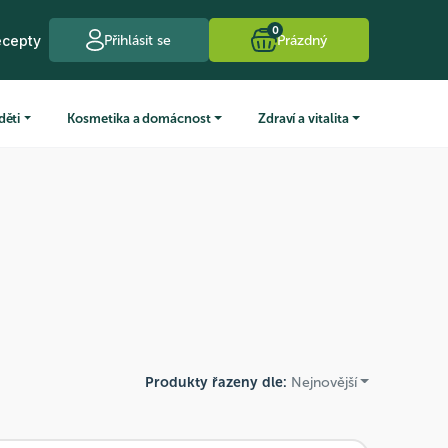
0
ecepty
Přihlásit se
Prázdný
děti
Kosmetika a domácnost
Zdraví a vitalita
Produkty řazeny dle:
Nejnovější