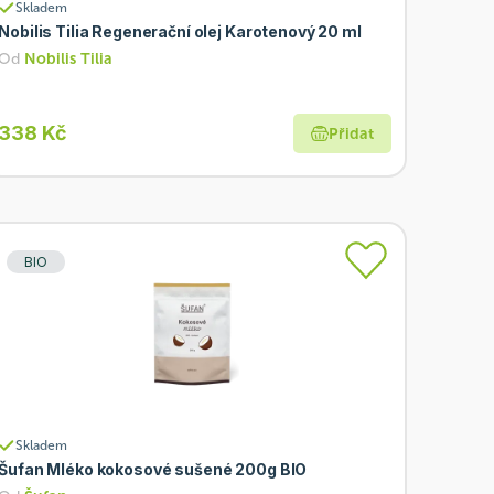
Skladem
Nobilis Tilia Regenerační olej Karotenový 20 ml
Od
Nobilis Tilia
338 Kč
Přidat
BIO
Skladem
Šufan Mléko kokosové sušené 200g BIO