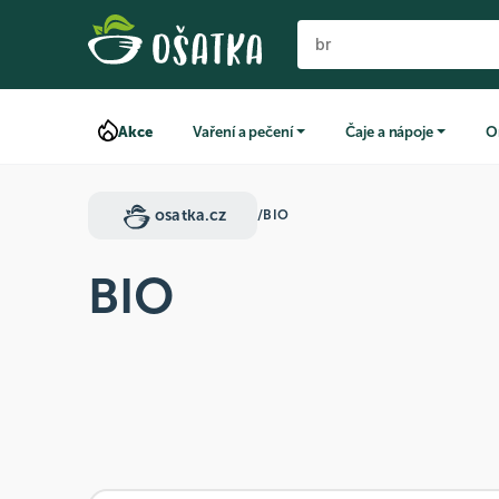
Akce
Vaření a pečení
Čaje a nápoje
O
osatka.cz
/
BIO
BIO