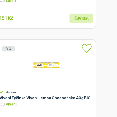
Od
Šufan
151 Kč
Přidat
BIO
Skladem
Vivani Tyčinka Vivani Lemon Cheesecake 40g BIO
Od
Vivani