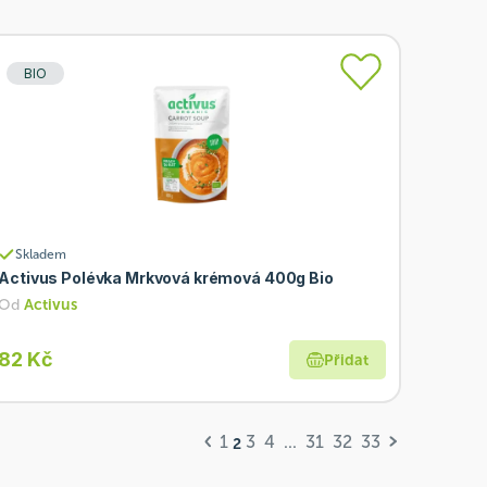
BIO
Skladem
Activus Polévka Mrkvová krémová 400g Bio
Od
Activus
82 Kč
Přidat
1
3
4
...
31
32
33
2