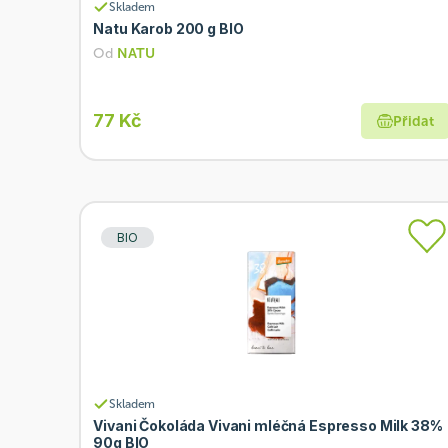
Skladem
Natu Karob 200 g BIO
Od
NATU
77 Kč
Přidat
BIO
Skladem
Vivani Čokoláda Vivani mléčná Espresso Milk 38%
90g BIO