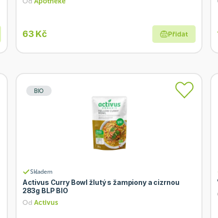
Od
Apotheke
63 Kč
Přidat
BIO
Skladem
Activus Curry Bowl žlutý s žampiony a cizrnou
283g BLP BIO
Od
Activus