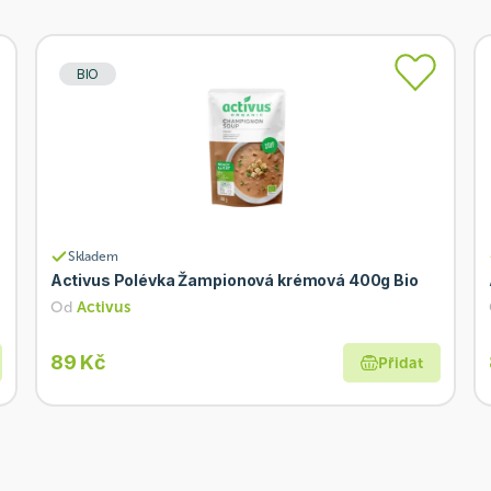
BIO
Skladem
Activus Polévka Žampionová krémová 400g Bio
Od
Activus
89 Kč
Přidat