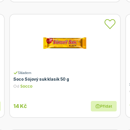
Skladem
Soco Sójový suk klasik 50 g
Od
Socco
14 Kč
Přidat