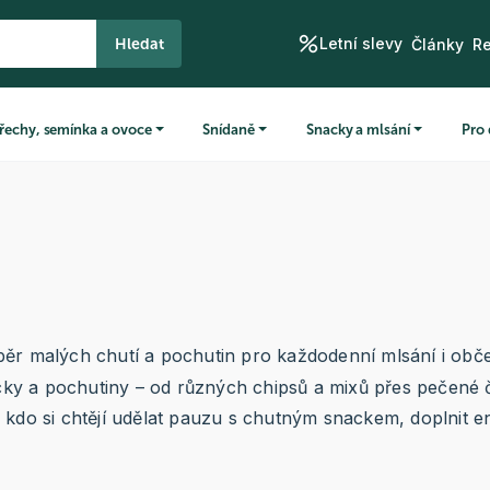
Letní slevy
Hledat
Články
R
řechy, semínka a ovoce
Snídaně
Snacky a mlsání
Pro 
běr malých chutí a pochutin pro každodenní mlsání i obče
cky a pochutiny – od různých chipsů a mixů přes pečené č
, kdo si chtějí udělat pauzu s chutným snackem, doplnit en