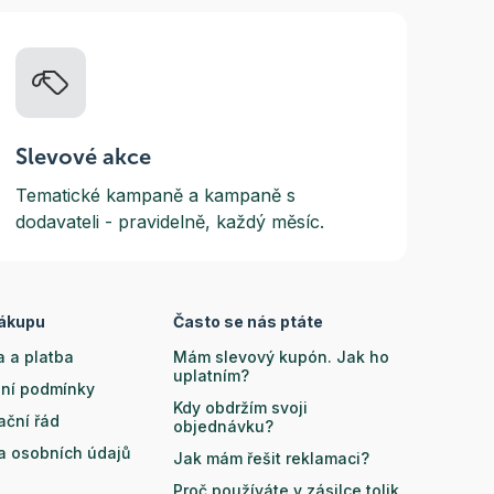
Slevové akce
Tematické kampaně a kampaně s
dodavateli - pravidelně, každý měsíc.
nákupu
Často se nás ptáte
 a platba
Mám slevový kupón. Jak ho
uplatním?
ní podmínky
Kdy obdržím svoji
ační řád
objednávku?
a osobních údajů
Jak mám řešit reklamaci?
Proč používáte v zásilce tolik