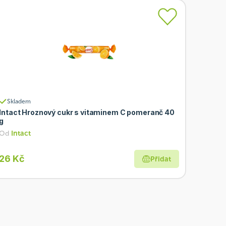
Skladem
Intact Hroznový cukr s vitaminem C pomeranč 40
g
Od
Intact
26 Kč
Přidat