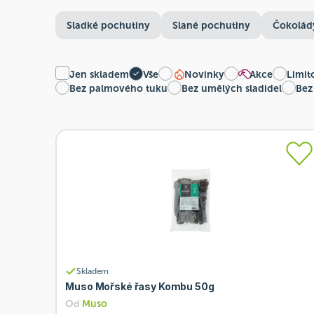
Sladké pochutiny
Slané pochutiny
Čokolád
Jen skladem
Vše
Novinky
Akce
Limit
Bez palmového tuku
Bez umělých sladidel
Bez
Skladem
Muso Mořské řasy Kombu 50g
Od
Muso