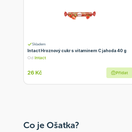
Skladem
Intact Hroznový cukr s vitaminem C jahoda 40 g
Od
Intact
26 Kč
Přidat
Co je Ošatka?