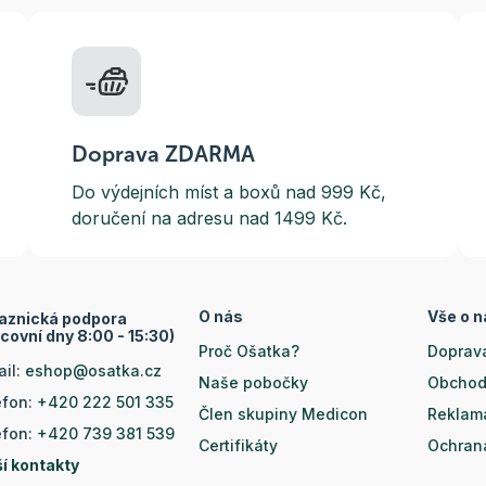
Doprava ZDARMA
Do výdejních míst a boxů nad 999 Kč,
doručení na adresu nad 1499 Kč.
O nás
Vše o 
aznická podpora
covní dny 8:00 - 15:30)
Proč Ošatka?
Doprava
ail:
eshop@osatka.cz
Naše pobočky
Obchod
efon:
+420 222 501 335
Člen skupiny Medicon
Reklam
efon:
+420 739 381 539
Certifikáty
Ochran
ší kontakty