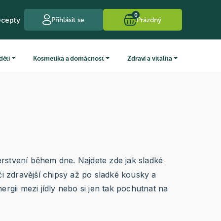
0
ecepty
Přihlásit se
Prázdný
děti
Kosmetika a domácnost
Zdraví a vitalita
rstvení během dne. Najdete zde jak sladké
i zdravější chipsy až po sladké kousky a
ergii mezi jídly nebo si jen tak pochutnat na