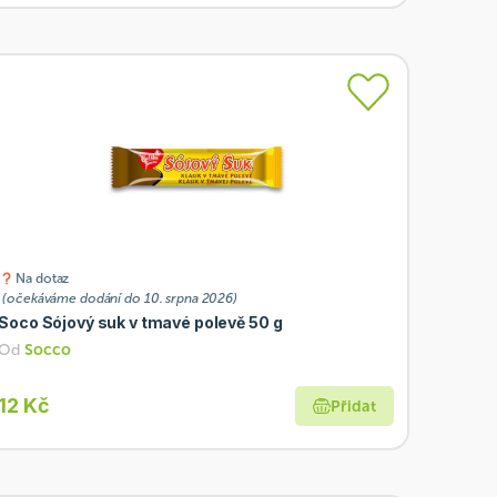
Na dotaz
(očekáváme dodání do 10. srpna 2026)
Soco Sójový suk v tmavé polevě 50 g
Od
Socco
12 Kč
Přidat