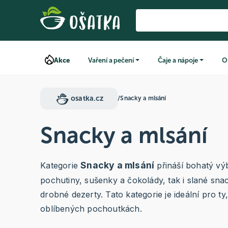
Akce
Vaření a pečení
Čaje a nápoje
O
osatka.cz
/
Snacky a mlsání
Snacky a mlsání
Snacky a mlsání
Kategorie
přináší bohatý vý
pochutiny, sušenky a čokolády, tak i slané sna
drobné dezerty. Tato kategorie je ideální pro ty
oblíbených pochoutkách.