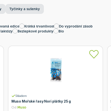
y
Tyčinky a sušenky
ovaná edice
Krátká trvanlivost
Do vyprodání zásob
 laktózy
Bezlepkové produkty
Bio
Skladem
Muso Mořské řasy Nori plátky 25 g
Od
Muso