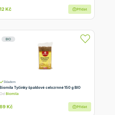
12 Kč
Přidat
BIO
Skladem
Biomila Tyčinky špaldové celozrnné 150 g BIO
Od
Biomila
69 Kč
Přidat