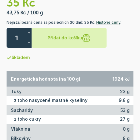
35 Kč
43,75 Kč / 100 g
Nejnižší běžná cena za posledních 30 dnů: 35 Kč.
Historie ceny
.
+
Přidat do košíku
-
Skladem
Energetická hodnota (na 100 g)
1924 kJ
Tuky
23 g
z toho nasycené mastné kyseliny
9.8 g
Sacharidy
53 g
z toho cukry
27 g
Vláknina
0 g
Bílkoviny
8 g