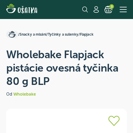
0
/
Snacky a mlsání
/
Tyčinky a sušenky
/
Flapjack
Wholebake Flapjack
pistácie ovesná tyčinka
80 g BLP
Od
Wholebake