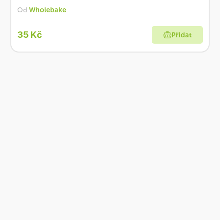
Od
Wholebake
35 Kč
Přidat
Co je Ošatka?
Dobré, zdravé, přírodní
Široká paleta oblíbených produktů od
více než 100 ověřených značek.