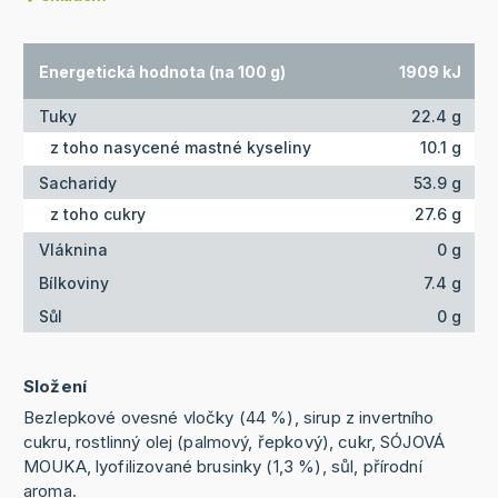
Energetická hodnota (na 100 g)
1909 kJ
Tuky
22.4 g
z toho nasycené mastné kyseliny
10.1 g
Sacharidy
53.9 g
z toho cukry
27.6 g
Vláknina
0 g
Bílkoviny
7.4 g
Sůl
0 g
Složení
Bezlepkové ovesné vločky (44 %), sirup z invertního
cukru, rostlinný olej (palmový, řepkový), cukr, SÓJOVÁ
MOUKA, lyofilizované brusinky (1,3 %), sůl, přírodní
aroma.