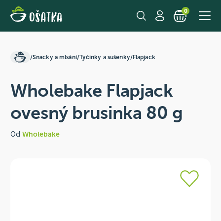
0
/
Snacky a mlsání
/
Tyčinky a sušenky
/
Flapjack
Wholebake Flapjack
ovesný brusinka 80 g
Od
Wholebake