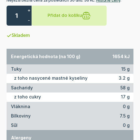
Nejnižší běžná cena za posledních 30 dnů: 56 Kč.
Historie ceny
.
+
Přidat do košíku
-
Skladem
Energetická hodnota (na 100 g)
1654 kJ
Tuky
15 g
z toho nasycené mastné kyseliny
3.2 g
Sacharidy
58 g
z toho cukry
17 g
Vláknina
0 g
Bílkoviny
7.5 g
Sůl
0 g
Alergeny