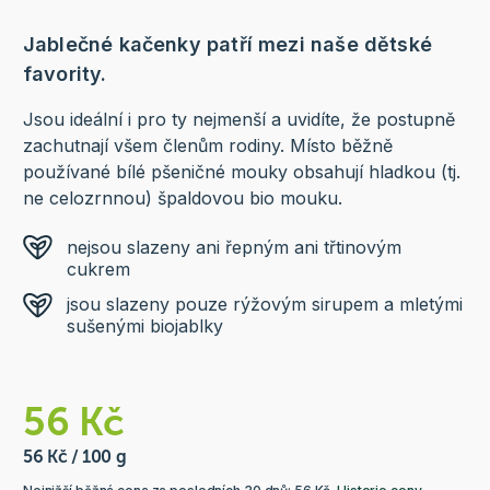
Jablečné kačenky patří mezi naše dětské
favority.
Jsou ideální i pro ty nejmenší a uvidíte, že postupně
zachutnají všem členům rodiny. Místo běžně
používané bílé pšeničné mouky obsahují hladkou (tj.
ne celozrnnou) špaldovou bio mouku.
nejsou slazeny ani řepným ani třtinovým
cukrem
jsou slazeny pouze rýžovým sirupem a mletými
sušenými biojablky
56 Kč
56 Kč / 100 g