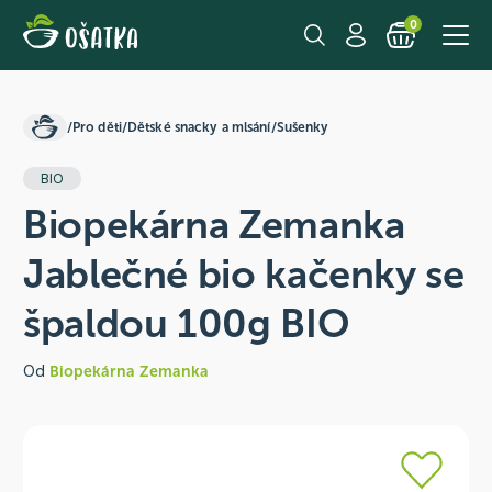
0
/
Pro děti
/
Dětské snacky a mlsání
/
Sušenky
BIO
Biopekárna Zemanka
Jablečné bio kačenky se
špaldou 100g BIO
Od
Biopekárna Zemanka