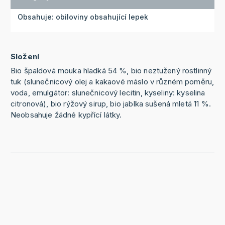
Obsahuje: obiloviny obsahující lepek
Složení
Bio špaldová mouka hladká 54 %, bio neztužený rostlinný
tuk (slunečnicový olej a kakaové máslo v různém poměru,
voda, emulgátor: slunečnicový lecitin, kyseliny: kyselina
citronová), bio rýžový sirup, bio jablka sušená mletá 11 %.
Neobsahuje žádné kypřící látky.