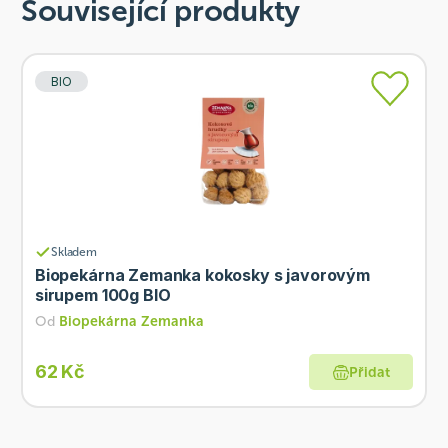
Související produkty
BIO
Skladem
Biopekárna Zemanka kokosky s javorovým
sirupem 100g BIO
Od
Biopekárna Zemanka
62 Kč
Přidat