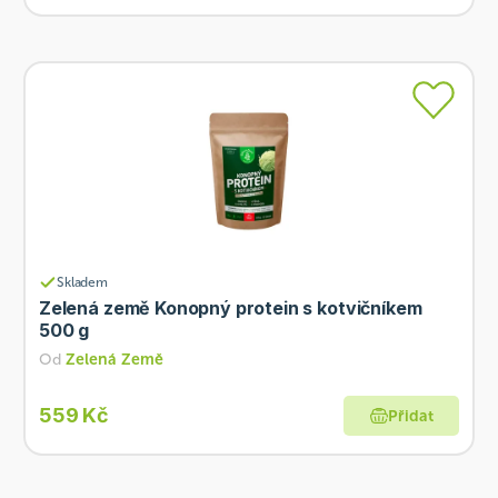
Skladem
Zelená země Konopný protein s kotvičníkem
500 g
Od
Zelená Země
559 Kč
Přidat