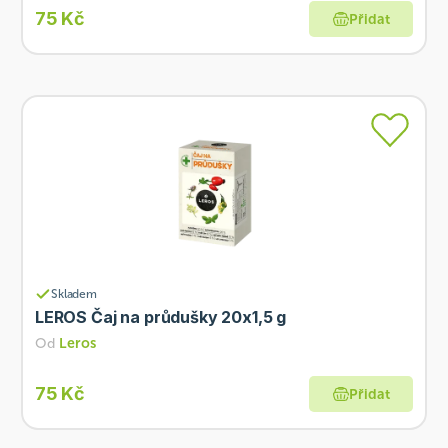
75 Kč
Přidat
Skladem
LEROS Čaj na průdušky 20x1,5 g
Od
Leros
75 Kč
Přidat