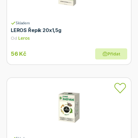
Skladem
LEROS Řepík 20x1,5g
Od
Leros
56 Kč
Přidat