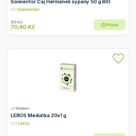
Sonnentor Čaj Heřmánek sypaný 50 g BIO
Od
Sonnentor
88 Kč
Přidat
70,40 Kč
Skladem
LEROS Meduňka 20x1 g
Od
Leros