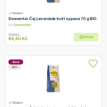
Skladem
Sonnentor Čaj Levandule květ sypaná 70 g BIO
Od
Sonnentor
108 Kč
Přidat
86,40 Kč
Akce
BIO
Skladem