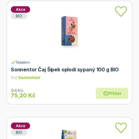
Akce
BIO
Skladem
Sonnentor Čaj Šípek oplodí sypaný 100 g BIO
Od
Sonnentor
94 Kč
Přidat
75,20 Kč
Akce
BIO