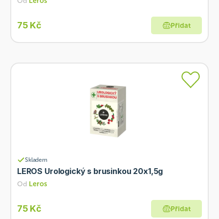
Od
Leros
75 Kč
Přidat
Skladem
LEROS Urologický s brusinkou 20x1,5g
Od
Leros
75 Kč
Přidat