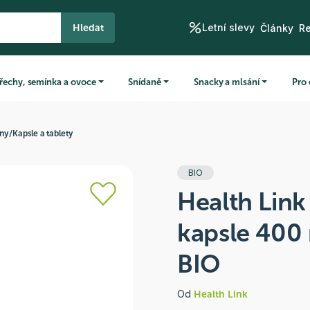
Letní slevy
Hledat
Články
R
řechy, semínka a ovoce
Snídaně
Snacky a mlsání
Pro 
iny
/
Kapsle a tablety
BIO
Health Link
kapsle 400
BIO
Od
Health Link