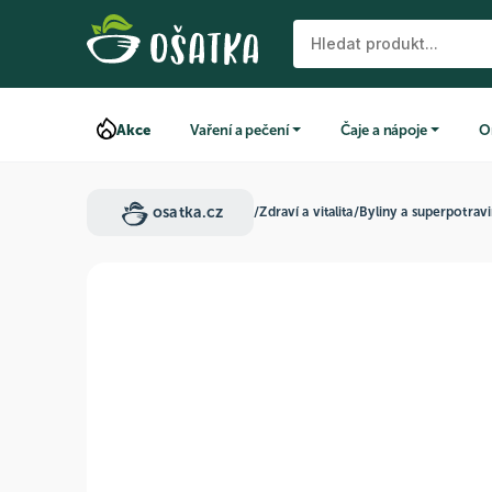
Akce
Vaření a pečení
Čaje a nápoje
O
osatka.cz
/
Zdraví a vitalita
/
Byliny a superpotrav