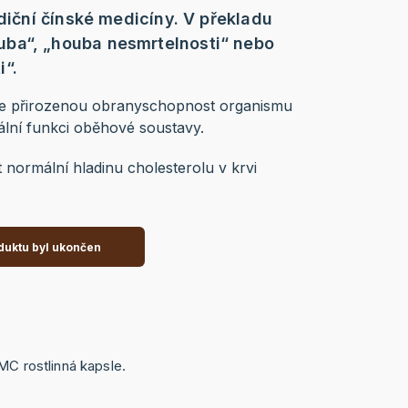
adiční čínské medicíny. V překladu
ba“, „houba nesmrtelnosti“ nebo
“.
je přirozenou obranyschopnost organismu
ální funkci oběhové soustavy.
normální hladinu cholesterolu v krvi
duktu byl ukončen
MC rostlinná kapsle.