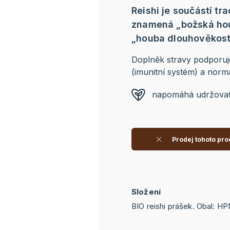
Reishi je součástí tr
znamená „božská hou
„houba dlouhověkosti
Doplněk stravy podporu
(imunitní systém) a norm
napomáhá udržovat 
Prodej tohoto pro
Složení
BIO reishi prášek. Obal: HP