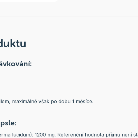
duktu
ávkování:
ídlem, maximálně však po dobu 1 měsíce.
apsle:
erma lucidum): 1200 mg. Referenční hodnota příjmu není s