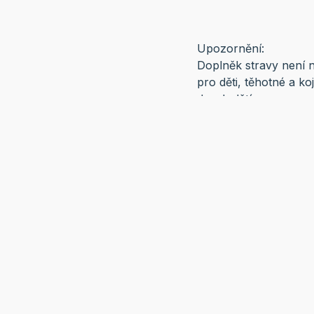
Upozornění:
Doplněk stravy není 
pro děti, těhotné a k
dosah dětí.
Související produkty