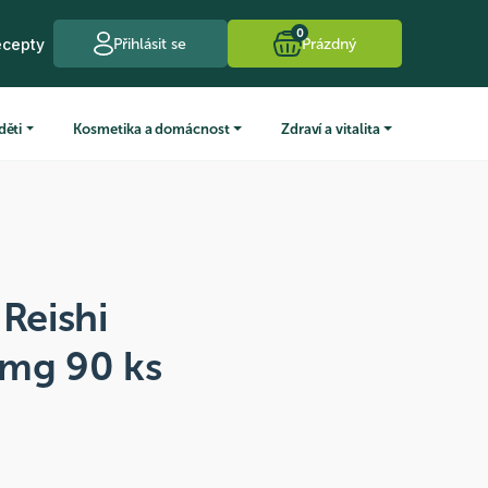
0
ecepty
Přihlásit se
Prázdný
děti
Kosmetika a domácnost
Zdraví a vitalita
 Reishi
 mg 90 ks