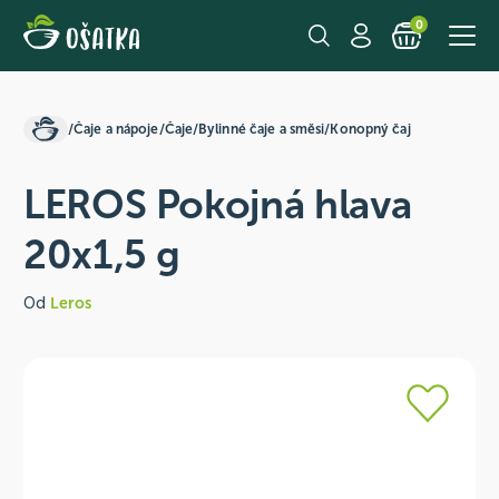
0
/
Čaje a nápoje
/
Čaje
/
Bylinné čaje a směsi
/
Konopný čaj
LEROS Pokojná hlava
20x1,5 g
Od
Leros