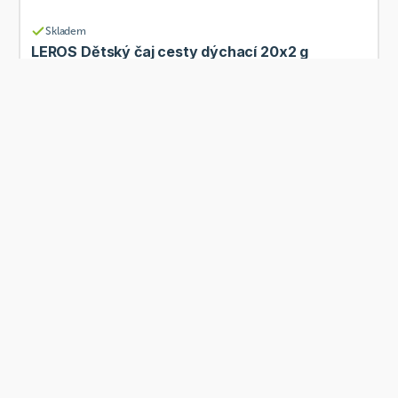
Skladem
LEROS Dětský čaj cesty dýchací 20x2 g
Od
Leros
75 Kč
Přidat
Skladem
LEROS Bylinková vitalita 20x2 g
Od
Leros