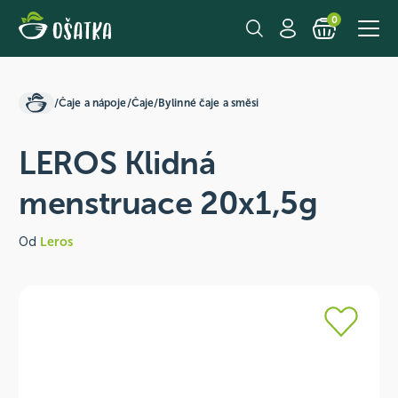
0
/
Čaje a nápoje
/
Čaje
/
Bylinné čaje a směsi
LEROS Klidná
menstruace 20x1,5g
Od
Leros