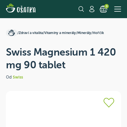
0
/
Zdraví a vitalita
/
Vitamíny a minerály
/
Minerály
/
Hořčík
Swiss Magnesium 1 420
mg 90 tablet
Od
Swiss