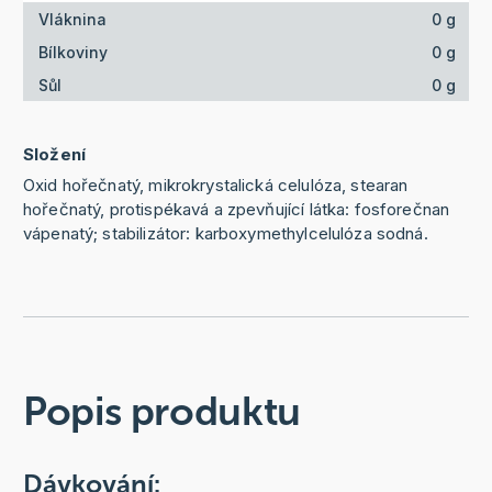
Vláknina
0 g
Bílkoviny
0 g
Sůl
0 g
Složení
Oxid hořečnatý, mikrokrystalická celulóza, stearan
hořečnatý, protispékavá a zpevňující látka: fosforečnan
vápenatý; stabilizátor: karboxymethylcelulóza sodná.
Popis produktu
Dávkování: