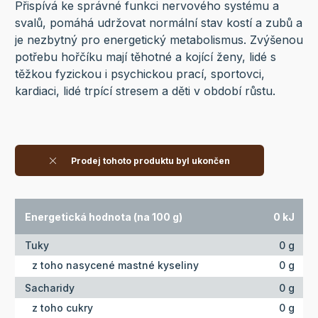
Přispívá ke správné funkci nervového systému a
svalů, pomáhá udržovat normální stav kostí a zubů a
je nezbytný pro energetický metabolismus. Zvýšenou
potřebu hořčíku mají těhotné a kojící ženy, lidé s
těžkou fyzickou i psychickou prací, sportovci,
kardiaci, lidé trpící stresem a děti v období růstu.
Prodej tohoto produktu byl ukončen
Energetická hodnota (na 100 g)
0 kJ
Tuky
0 g
z toho nasycené mastné kyseliny
0 g
Sacharidy
0 g
z toho cukry
0 g