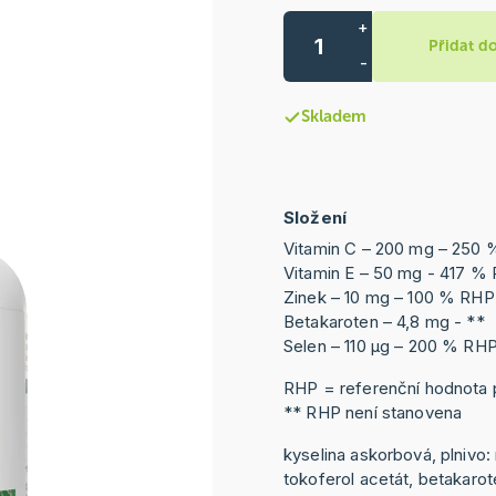
+
Přidat d
-
Skladem
Složení
Vitamin C – 200 mg – 250
Vitamin E – 50 mg - 417 
Zinek – 10 mg – 100 % RH
Betakaroten – 4,8 mg - **
Selen – 110 μg – 200 % RH
RHP = referenční hodnota p
** RHP není stanovena
kyselina askorbová, plnivo:
tokoferol acetát, betakarot