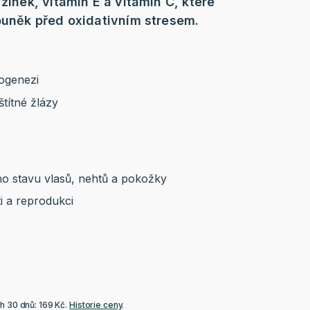
 zinek, vitamin E a vitamin C, které
 buněk před oxidativním stresem.
ogenezi
štítné žlázy
ho stavu vlasů, nehtů a pokožky
i a reprodukci
h 30 dnů: 169 Kč.
Historie ceny
.