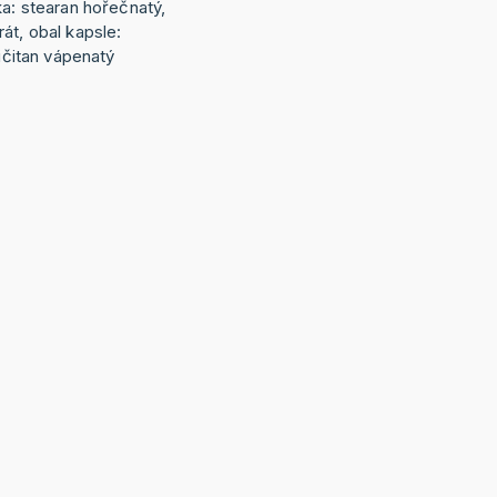
ka: stearan hořečnatý,
át, obal kapsle:
ličitan vápenatý