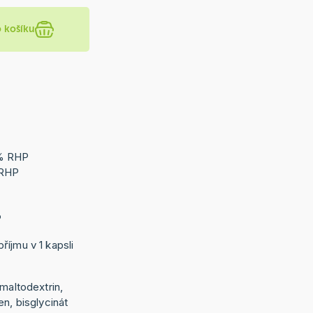
o košíku
 % RHP
% RHP
P
P
říjmu v 1 kapsli
 maltodextrin,
en, bisglycinát