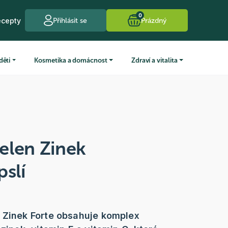
0
ecepty
Přihlásit se
Prázdný
děti
Kosmetika a domácnost
Zdraví a vitalita
elen Zinek
pslí
 Zinek Forte obsahuje komplex