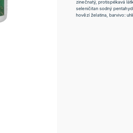
zinečnatý, protispékavá lát
seleničitan sodný pentahydr
hovězí želatina, barvivo: uh