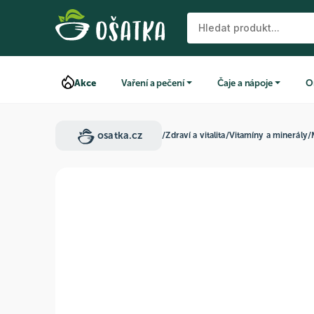
Akce
Vaření a pečení
Čaje a nápoje
O
osatka.cz
/
Zdraví a vitalita
/
Vitamíny a minerály
/