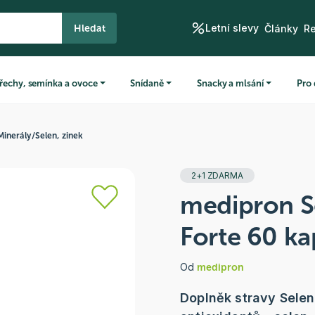
Letní slevy
Hledat
Články
R
řechy, semínka a ovoce
Snídaně
Snacky a mlsání
Pro 
Minerály
/
Selen, zinek
2+1 ZDARMA
medipron S
Forte 60 ka
Od
medipron
Doplněk stravy Selen