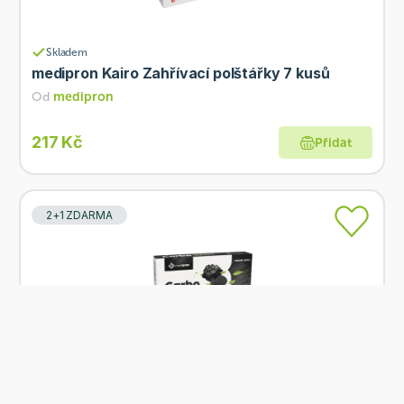
Skladem
medipron Kairo Zahřívací polštářky 7 kusů
Od
medipron
217 Kč
Přidat
2+1 ZDARMA
Skladem
medipron Carbo Medicinalis 20 tablet