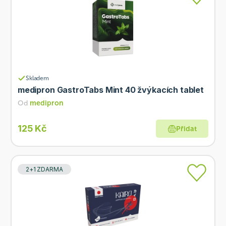
Skladem
medipron GastroTabs Mint 40 žvýkacích tablet
Od
medipron
125 Kč
Přidat
2+1 ZDARMA