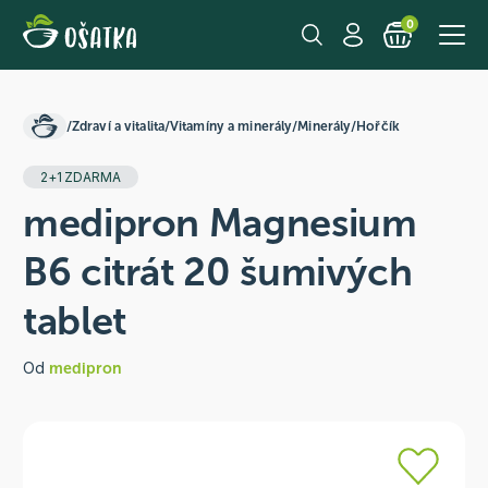
0
/
Zdraví a vitalita
/
Vitamíny a minerály
/
Minerály
/
Hořčík
2+1 ZDARMA
medipron Magnesium
B6 citrát 20 šumivých
tablet
Od
medipron