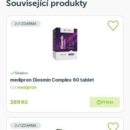
Související produkty
2+1 ZDARMA
Skladem
medipron Diosmin Complex 60 tablet
Od
medipron
269 Kč
Přidat
2+1 ZDARMA