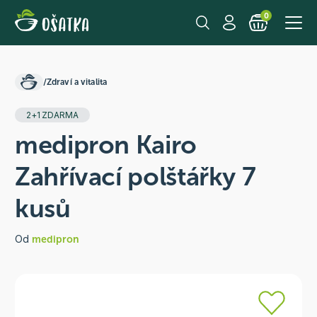
0
/
Zdraví a vitalita
2+1 ZDARMA
medipron Kairo
Zahřívací polštářky 7
kusů
Od
medipron