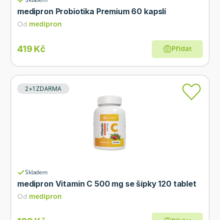
medipron Probiotika Premium 60 kapslí
Od
medipron
419 Kč
Přidat
2+1 ZDARMA
Skladem
medipron Vitamin C 500 mg se šípky 120 tablet
Od
medipron