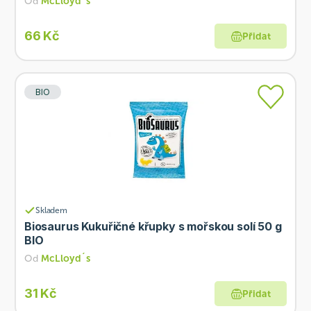
Od
McLloyd´s
66 Kč
Přidat
BIO
Skladem
Biosaurus Kukuřičné křupky s mořskou solí 50 g
BIO
Od
McLloyd´s
31 Kč
Přidat