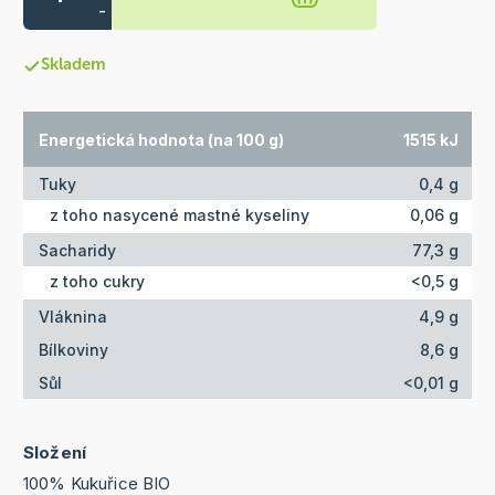
-
Skladem
Energetická hodnota (na 100 g)
1515 kJ
Tuky
0,4 g
z toho nasycené mastné kyseliny
0,06 g
Sacharidy
77,3 g
z toho cukry
<0,5 g
Vláknina
4,9 g
Bílkoviny
8,6 g
Sůl
<0,01 g
Složení
100% Kukuřice BIO