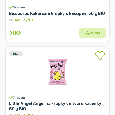
Skladem
Biosaurus Kukuřičné křupky s kečupem 50 g BIO
Od
McLloyd´s
31 Kč
Přidat
BIO
Skladem
Little Angel Angelina křupky ve tvaru kačenky
60 g BIO