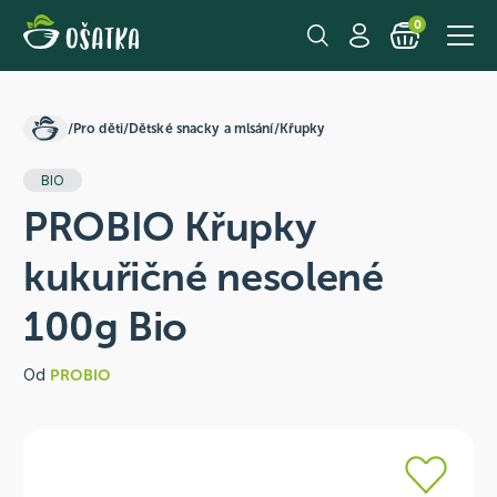
0
/
Pro děti
/
Dětské snacky a mlsání
/
Křupky
BIO
PROBIO Křupky
kukuřičné nesolené
100g Bio
Od
PROBIO