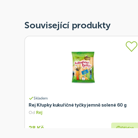
Související produkty
Skladem
Rej Křupky kukuřičné tyčky jemně solené 60 g
Od
Rej
28 Kč
Přidat