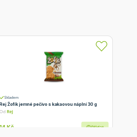
Skladem
Rej Žofík jemné pečivo s kakaovou náplní 30 g
Od
Rej
14 Kč
Přidat