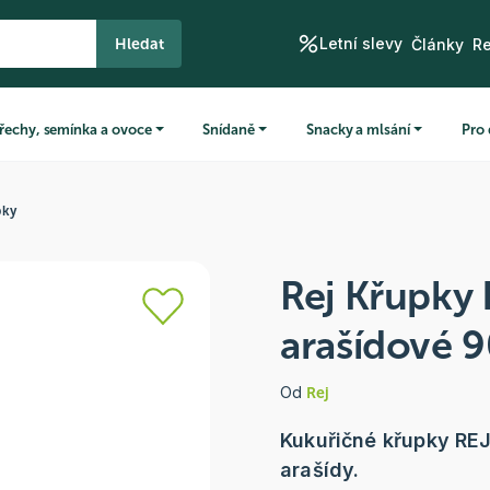
Letní slevy
Hledat
Články
R
řechy, semínka a ovoce
Snídaně
Snacky a mlsání
Pro 
pky
Rej Křupky
arašídové 9
Od
Rej
Kukuřičné křupky REJ
arašídy.