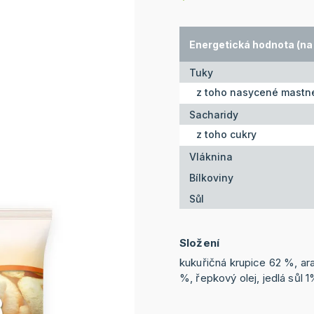
Energetická hodnota (na 
Tuky
z toho nasycené mastné
Sacharidy
z toho cukry
Vláknina
Bílkoviny
Sůl
Složení
kukuřičná krupice 62 %, ar
%, řepkový olej, jedlá sůl 