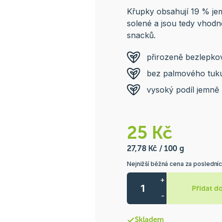
Křupky obsahují 19 % je
solené a jsou tedy vhod
snacků.
přirozeně bezlepko
bez palmového tuk
vysoký podíl jemně
25 Kč
27,78 Kč / 100 g
Nejnižší běžná cena za posledníc
+
Přidat d
-
Skladem