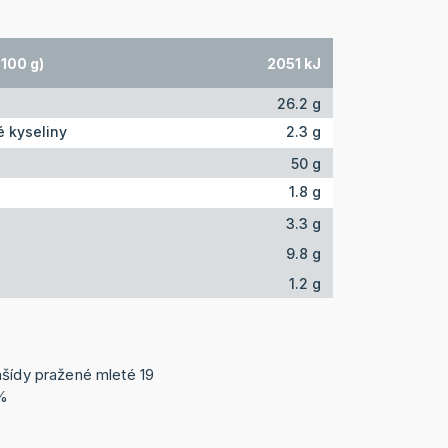
100 g)
2051 kJ
26.2 g
 kyseliny
2.3 g
50 g
1.8 g
3.3 g
9.8 g
1.2 g
ašídy pražené mleté 19
1%