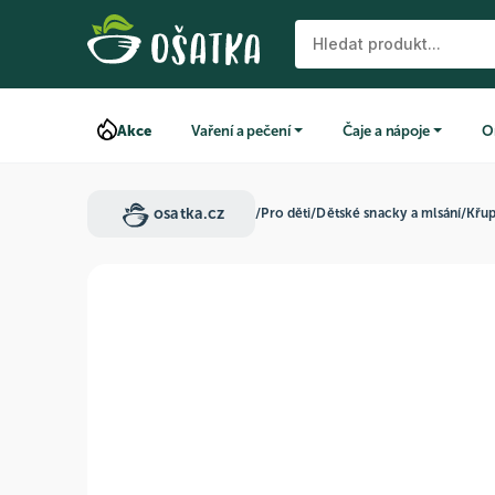
Akce
Vaření a pečení
Čaje a nápoje
O
osatka.cz
/
Pro děti
/
Dětské snacky a mlsání
/
Křu