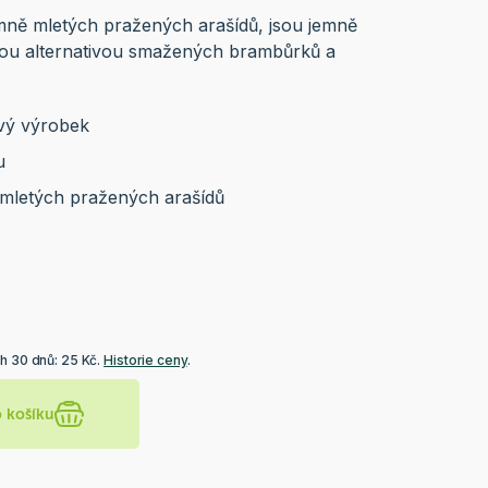
mně mletých pražených arašídů, jsou jemně
nou alternativou smažených brambůrků a
vý výrobek
u
 mletých pražených arašídů
h 30 dnů: 25 Kč.
Historie ceny
.
o košíku