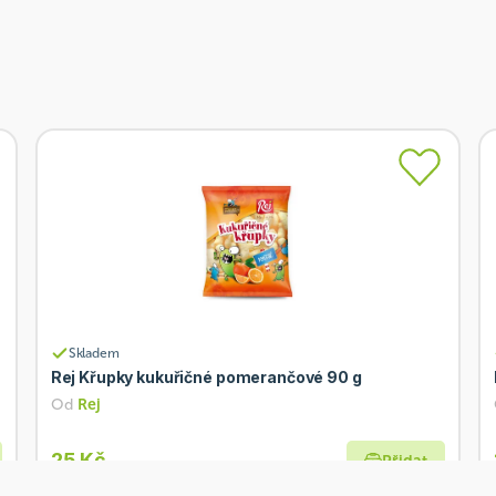
Skladem
Rej Křupky kukuřičné pomerančové 90 g
Od
Rej
25 Kč
Přidat