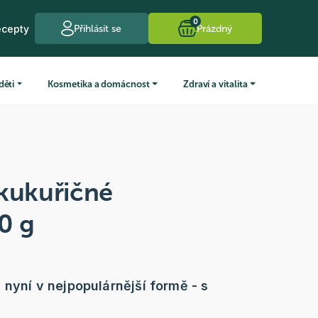
0
ecepty
Přihlásit se
Prázdný
děti
Kosmetika a domácnost
Zdraví a vitalita
 kukuřičné
0 g
 nyní v nejpopulárnější formě - s