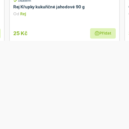
Skladem
Rej Křupky kukuřičné jahodové 90 g
Od
Rej
25 Kč
Přidat
BIO
Skladem
Biosaurus Kukuřičné křupky s mořskou solí 100 g
BIO
Od
McLloyd´s