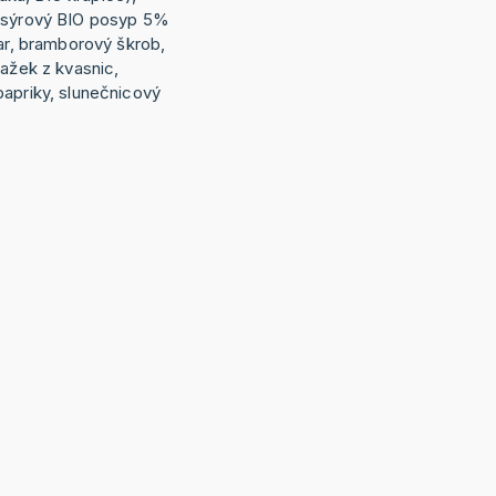
, sýrový BIO posyp 5%
dar, bramborový škrob,
tažek z kvasnic,
papriky, slunečnicový