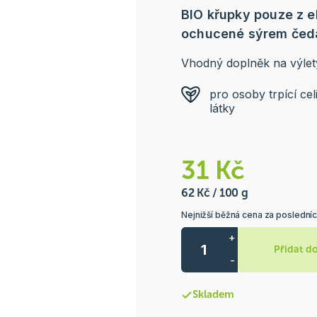
BIO křupky pouze z e
ochucené sýrem čeda
Vhodný doplněk na výlet
pro osoby trpící cel
látky
31 Kč
62 Kč / 100 g
Nejnižší běžná cena za posledníc
+
Přidat d
-
Skladem