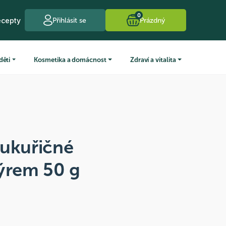
0
ecepty
Přihlásit se
Prázdný
děti
Kosmetika a domácnost
Zdraví a vitalita
Kukuřičné
sýrem 50 g