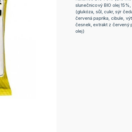
slunečnicový BIO olej 15%
(glukóza, sůl, cukr, sýr če
červená paprika, cibule, vý
česnek, extrakt z červený 
olej)