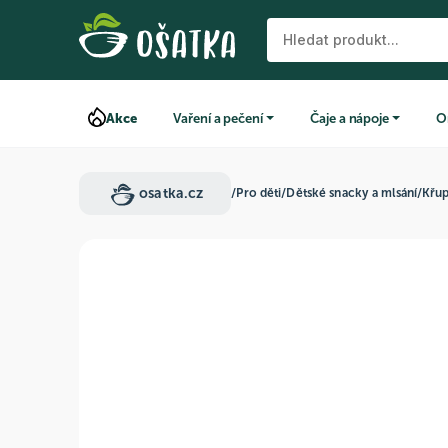
Akce
Vaření a pečení
Čaje a nápoje
O
osatka.cz
/
Pro děti
/
Dětské snacky a mlsání
/
Křu