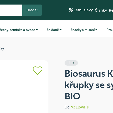
Letní slevy
Hledat
Články
R
řechy, semínka a ovoce
Snídaně
Snacky a mlsání
Pro 
pky
BIO
Biosaurus 
křupky se 
BIO
Od
McLloyd´s