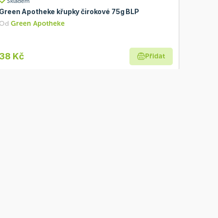
Skladem
Green Apotheke křupky čirokové 75g BLP
Od
Green Apotheke
38 Kč
Přidat
BIO
Skladem
Biosaurus Kukuřičné křupky s kečupem 50 g BIO
Od
McLloyd´s