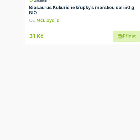
Skladem
Biosaurus Kukuřičné křupky s mořskou solí 50 g
BIO
Od
McLloyd´s
31 Kč
Přidat
Skladem
Rej Křupky kukuřičné banánové s čokoládou 90 g
Od
Rej