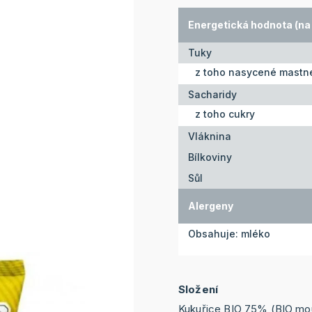
Energetická hodnota (na 
Tuky
z toho nasycené mastné
Sacharidy
z toho cukry
Vláknina
Bílkoviny
Sůl
Alergeny
Obsahuje: mléko
Složení
Kukuřice BIO 75% (BIO mou