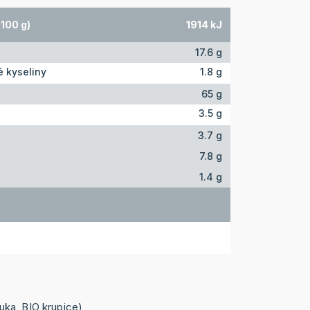
100 g)
1914 kJ
17.6 g
 kyseliny
1.8 g
65 g
3.5 g
3.7 g
7.8 g
1.4 g
ka, BIO krupice),