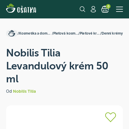
0
/
Kosmetika a domácnost
/
Pleťová kosmetika
/
Pleťové krémy
/
Denní krémy
Nobilis Tilia
Levandulový krém 50
ml
Od
Nobilis Tilia