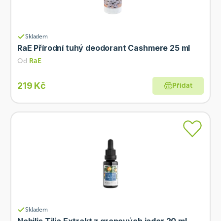
Skladem
RaE Přírodní tuhý deodorant Cashmere 25 ml
Od
RaE
219 Kč
Přidat
Skladem
Nobilis Tilia Extrakt z grepových jader 20 ml