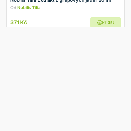
Od
Nobilis Tilia
371 Kč
Přidat
Skladem
CeraVe Obnovující krém na nohy 88 ml
Od
CeraVe
360 Kč
Přidat