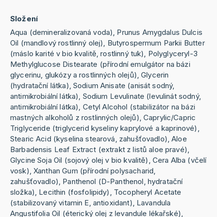
Složení
Aqua (demineralizovaná voda), Prunus Amygdalus Dulcis
Oil (mandlový rostlinný olej), Butyrospermum Parkii Butter
(máslo karité v bio kvalitě, rostlinný tuk), Polyglyceryl-3
Methylglucose Distearate (přírodní emulgátor na bázi
glycerinu, glukózy a rostlinných olejů), Glycerin
(hydratační látka), Sodium Anisate (anisát sodný,
antimikrobiální látka), Sodium Levulinate (levulinát sodný,
antimikrobiální látka), Cetyl Alcohol (stabilizátor na bázi
mastných alkoholů z rostlinných olejů), Caprylic/Capric
Triglyceride (triglycerid kyseliny kaprylové a kaprinové),
Stearic Acid (kyselina stearová, zahušťovadlo), Aloe
Barbadensis Leaf Extract (extrakt z listů aloe pravé),
Glycine Soja Oil (sojový olej v bio kvalitě), Cera Alba (včelí
vosk), Xanthan Gum (přírodní polysacharid,
zahušťovadlo), Panthenol (D-Panthenol, hydratační
složka), Lecithin (fosfolipidy), Tocopheryl Acetate
(stabilizovaný vitamin E, antioxidant), Lavandula
Angustifolia Oil (éterický olej z levandule lékařské),