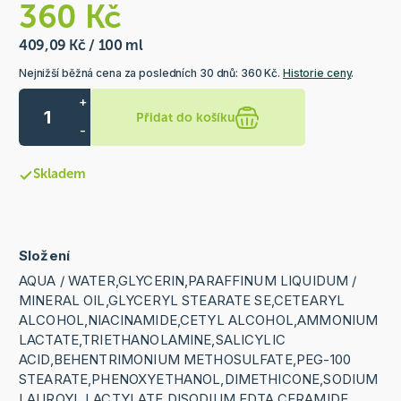
360 Kč
409,09 Kč / 100 ml
Nejnižší běžná cena za posledních 30 dnů: 360 Kč.
Historie ceny
.
+
Přidat do košíku
-
Skladem
Složení
AQUA / WATER,GLYCERIN,PARAFFINUM LIQUIDUM /
MINERAL OIL,GLYCERYL STEARATE SE,CETEARYL
ALCOHOL,NIACINAMIDE,CETYL ALCOHOL,AMMONIUM
LACTATE,TRIETHANOLAMINE,SALICYLIC
ACID,BEHENTRIMONIUM METHOSULFATE,PEG-100
STEARATE,PHENOXYETHANOL,DIMETHICONE,SODIUM
LAUROYL LACTYLATE,DISODIUM EDTA,CERAMIDE