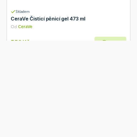
Skladem
CeraVe Čisticí pěnicí gel 473 ml
Od
CeraVe
556 Kč
Přidat
Skladem
CeraVe Hydratační krém 177 ml
Od
CeraVe