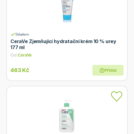
Skladem
CeraVe Zjemňující hydratační krém 10 % urey
177 ml
Od
CeraVe
463 Kč
Přidat