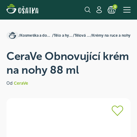
0
/
Kosmetika a domácnost
/
Tělo a hygiena
/
Tělová péče
/
Krémy na ruce a nohy
CeraVe Obnovující krém
na nohy 88 ml
Od
CeraVe