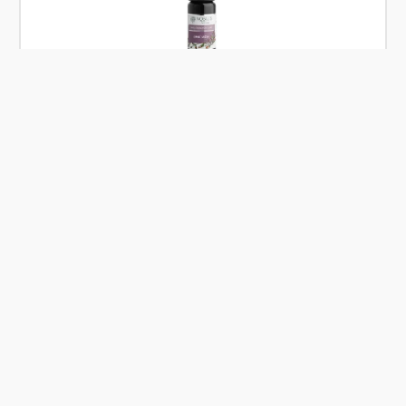
Skladem
Nobilis Tilia Směs éterických olejů Zimní večer
10ml
Od
Nobilis Tilia
281 Kč
Přidat