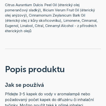
Citrus Aurantium Dulcis Peel Oil (éterický olej
pomerančový sladký), Illicium Verum Fruit Oil (éterický
olej anýzový), Cinnamomum Zeylanicum Bark Oil
(éterický olej z kůry skořicovníku), Limonene, Cinnamal,
Eugenol, Linalool, Citral, Cinnamyl Alcohol - z přírodních
éterických olejů
Popis produktu
Jak se používá
Přidejte 3-5 kapek do vody v aromalampě nebo
požadovaný počet kapek do difuzéru či inhalační
tyčinky. Možno použít také k přímé inhalaci.