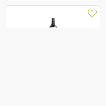
Skladem
Nobilis Tilia Aroma osvěžovač vzduchu Energie
100 ml
Od
Nobilis Tilia
319 Kč
Přidat