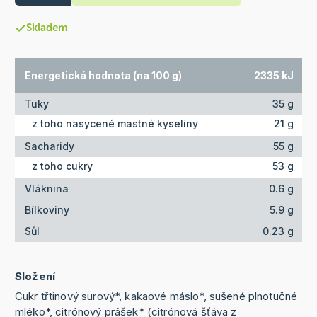
Skladem
Energetická hodnota (na 100 g)
2335 kJ
Tuky
35 g
z toho nasycené mastné kyseliny
21 g
Sacharidy
55 g
z toho cukry
53 g
Vláknina
0.6 g
Bílkoviny
5.9 g
Sůl
0.23 g
Složení
Cukr třtinový surový*, kakaové máslo*, sušené plnotučné
mléko*, citrónový prášek* (citrónová šťáva z