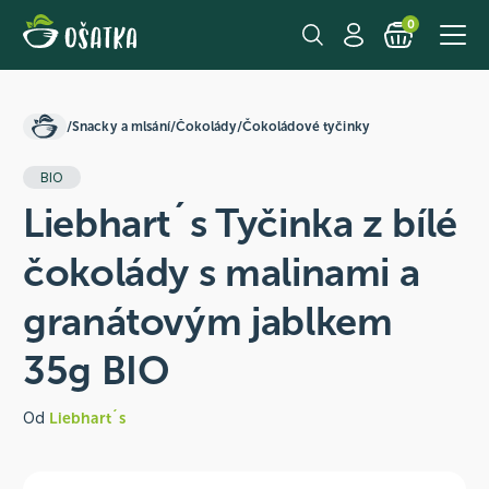
0
/
Snacky a mlsání
/
Čokolády
/
Čokoládové tyčinky
BIO
Liebhart´s Tyčinka z bílé
čokolády s malinami a
granátovým jablkem
35g BIO
Od
Liebhart´s