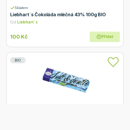
Skladem
Liebhart´s Čokoláda mléčná 43% 100g BIO
Od
Liebhart´s
100 Kč
Přidat
BIO
Skladem
Liebhart´s Tyčinka čokoládová mléčná 35g BIO
Od
Liebhart´s