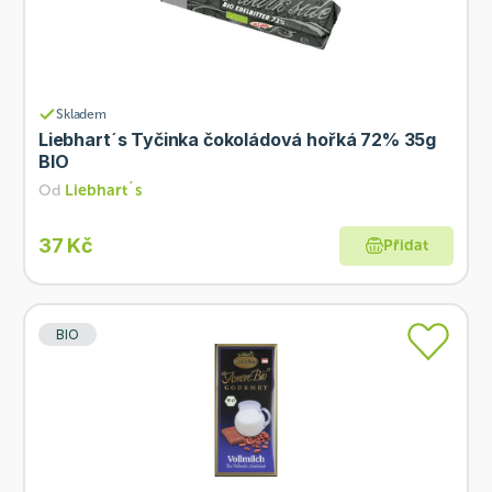
Skladem
Liebhart´s Tyčinka čokoládová hořká 72% 35g
BIO
Od
Liebhart´s
37 Kč
Přidat
BIO