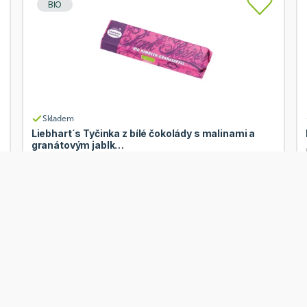
BIO
Skladem
Liebhart´s Tyčinka z bílé čokolády s malinami a
granátovým jablk…
Od
Liebhart´s
43 Kč
Přidat