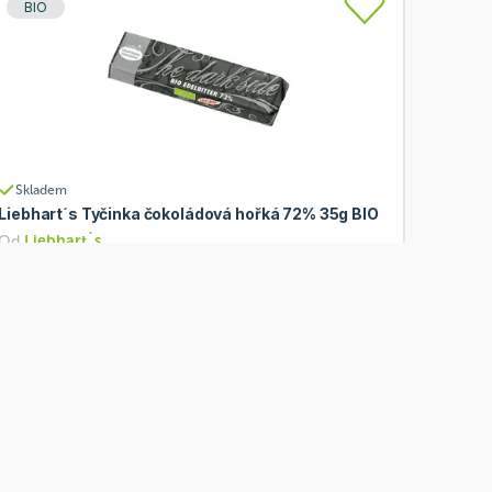
BIO
Skladem
Liebhart´s Tyčinka čokoládová hořká 72% 35g BIO
Od
Liebhart´s
37 Kč
Přidat