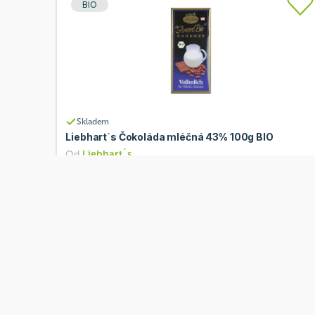
BIO
Skladem
Liebhart´s Čokoláda mléčná 43% 100g BIO
Od
Liebhart´s
100 Kč
Přidat
Co je Ošatka?