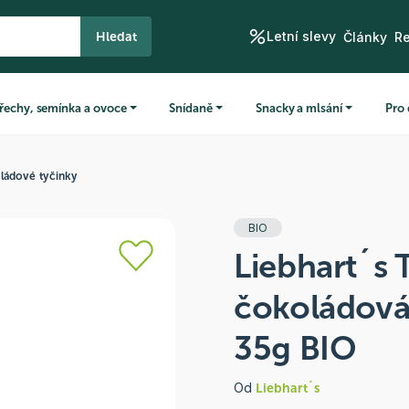
Letní slevy
Hledat
Články
R
řechy, semínka a ovoce
Snídaně
Snacky a mlsání
Pro 
ládové tyčinky
BIO
Liebhart´s 
čokoládová
35g BIO
Od
Liebhart´s