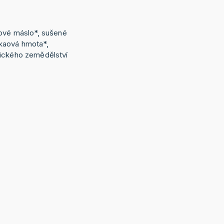
aové máslo*, sušené
kaová hmota*,
gického zemědělství