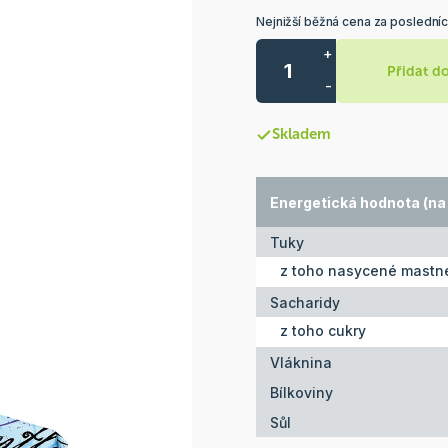
Nejnižší běžná cena za posledníc
+
Přidat d
-
Skladem
Energetická hodnota (na 
Tuky
z toho nasycené mastné
Sacharidy
z toho cukry
Vláknina
Bílkoviny
Sůl