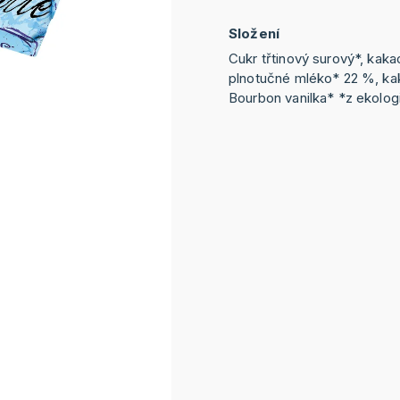
Složení
Cukr třtinový surový*, kak
plnotučné mléko* 22 %, ka
Bourbon vanilka* *z ekolo