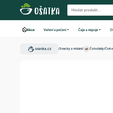
Akce
Vaření a pečení
Čaje a nápoje
O
osatka.cz
/
Snacky a mlsání
/
Čokolády
/
Čoko