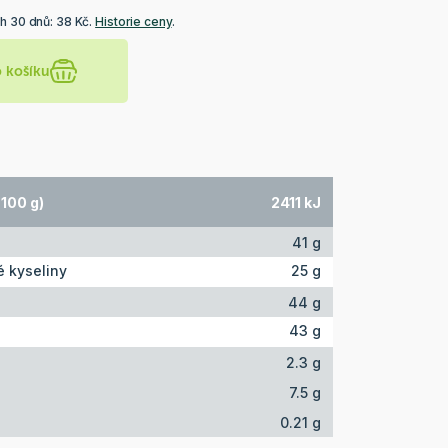
h 30 dnů: 38 Kč.
Historie ceny
.
o košíku
100 g)
2411 kJ
41 g
 kyseliny
25 g
44 g
43 g
2.3 g
7.5 g
0.21 g