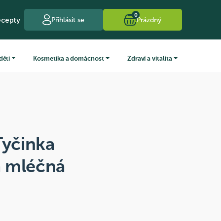
0
ecepty
Přihlásit se
Prázdný
děti
Kosmetika a domácnost
Zdraví a vitalita
Tyčinka
 mléčná