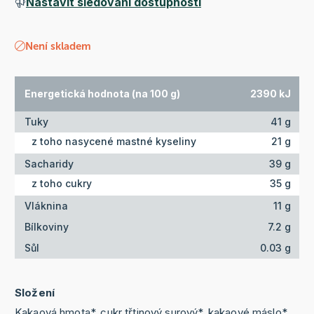
Nastavit sledování dostupnosti
Není skladem
Energetická hodnota (na 100 g)
2390 kJ
Tuky
41 g
z toho nasycené mastné kyseliny
21 g
Sacharidy
39 g
z toho cukry
35 g
Vláknina
11 g
Bílkoviny
7.2 g
Sůl
0.03 g
Složení
Kakaová hmota*, cukr třtinový surový*, kakaové máslo*,