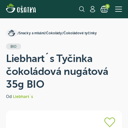
0
/
Snacky a mlsání
/
Čokolády
/
Čokoládové tyčinky
BIO
Liebhart´s Tyčinka
čokoládová nugátová
35g BIO
Od
Liebhart´s