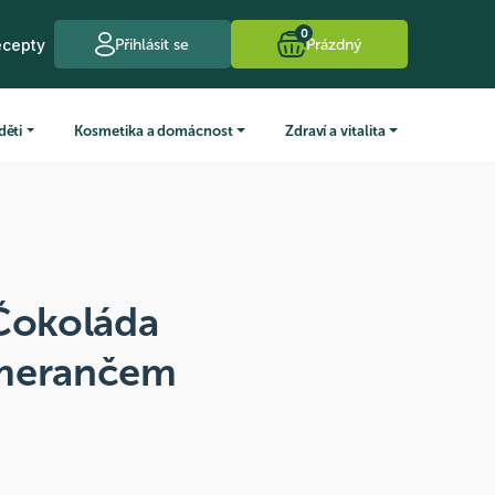
0
ecepty
Přihlásit se
Prázdný
děti
Kosmetika a domácnost
Zdraví a vitalita
 Čokoláda
omerančem