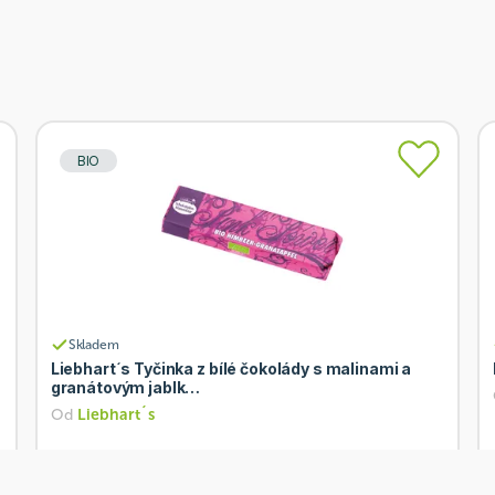
BIO
Skladem
Liebhart´s Tyčinka z bílé čokolády s malinami a
granátovým jablk…
Od
Liebhart´s
43 Kč
Přidat