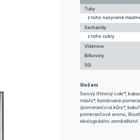
Tuky
z toho nasycené mastné
Sacharidy
z toho cukry
Vláknina
Bílkoviny
Sůl
Složení
Surový třtinový cukr*, kak
máslo*, kandovaná pomera
(pomerančová kůra*, kukuřič
pomerančové aroma, Bourb
ekologického zemědělství