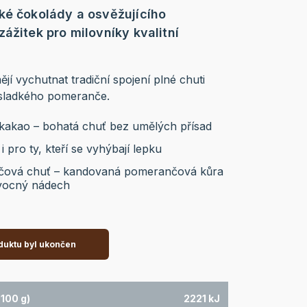
ké čokolády a osvěžujícího
ážitek pro milovníky kvalitní
ějí vychutnat tradiční spojení plné chuti
 sladkého pomeranče.
 kakao – bohatá chuť bez umělých přísad
 pro ty, kteří se vyhýbají lepku
nčová chuť – kandovaná pomerančová kůra
ovocný nádech
duktu byl ukončen
100 g)
2221 kJ