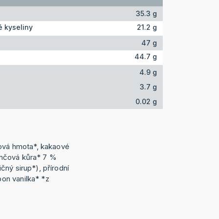
35.3 g
 kyseliny
21.2 g
47 g
44.7 g
4.9 g
3.7 g
0.02 g
aová hmota*, kakaové
nčová kůra* 7 %
ný sirup*), přírodní
on vanilka* *z