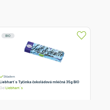
BIO
Skladem
Liebhart´s Tyčinka čokoládová mléčná 35g BIO
Od
Liebhart´s
38 Kč
Přidat