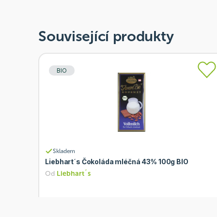
Související produkty
BIO
Skladem
Liebhart´s Čokoláda mléčná 43% 100g BIO
Od
Liebhart´s
100 Kč
Přidat