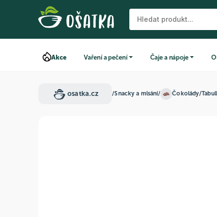
Akce
Vaření a pečení
Čaje a nápoje
O
osatka.cz
/
Snacky a mlsání
/
Čokolády
/
Tabu