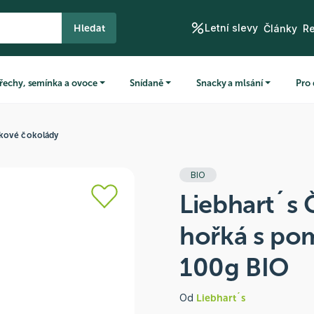
Letní slevy
Hledat
Články
R
řechy, semínka a ovoce
Snídaně
Snacky a mlsání
Pro 
lkové čokolády
BIO
Liebhart´s
hořká s p
100g BIO
Od
Liebhart´s