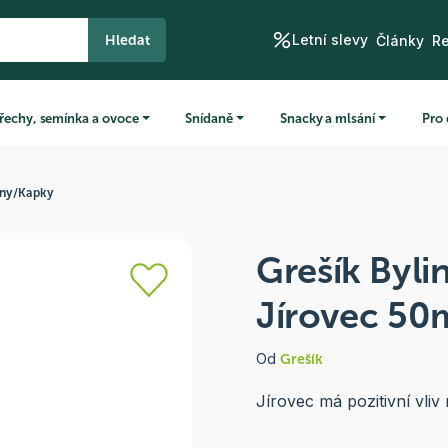
Letní slevy
Hledat
Články
R
řechy, semínka a ovoce
Snídaně
Snacky a mlsání
Pro 
iny
/
Kapky
Grešík Byli
Jírovec 50
Od
Grešík
Jírovec má pozitivní vliv