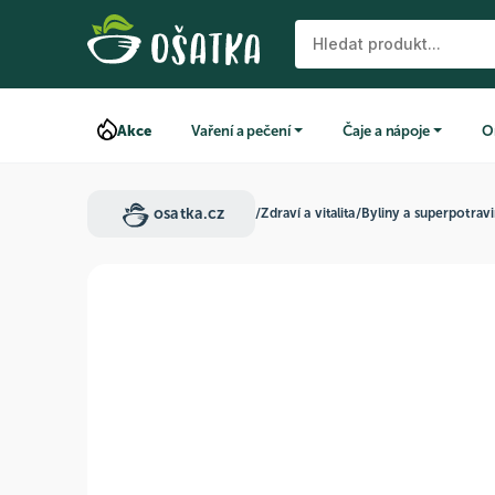
Akce
Vaření a pečení
Čaje a nápoje
O
osatka.cz
/
Zdraví a vitalita
/
Byliny a superpotrav