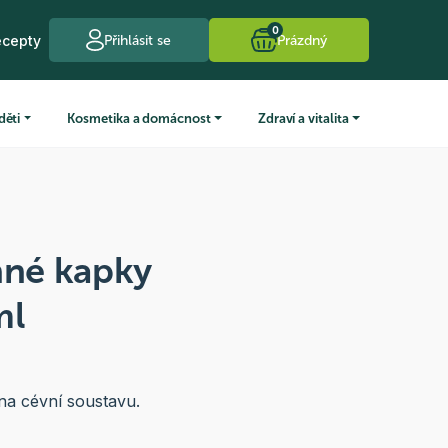
0
ecepty
Přihlásit se
Prázdný
děti
Kosmetika a domácnost
Zdraví a vitalita
nné kapky
ml
 na cévní soustavu.