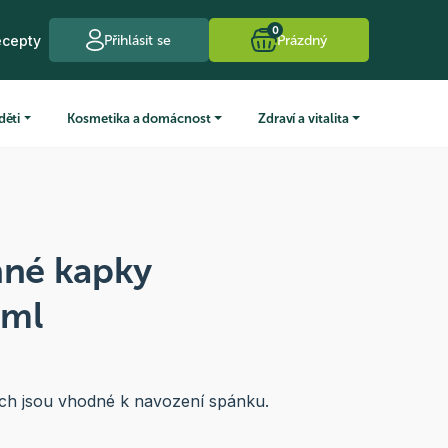
0
ecepty
Přihlásit se
Prázdný
děti
Kosmetika a domácnost
Zdraví a vitalita
nné kapky
0ml
ch jsou vhodné k navození spánku.