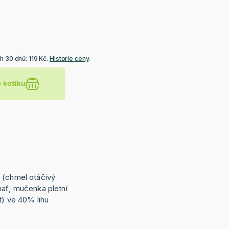
h 30 dnů: 119 Kč.
Historie ceny
.
o košíku
 (chmel otáčivý
nať, mučenka pletní
t) ve 40% lihu