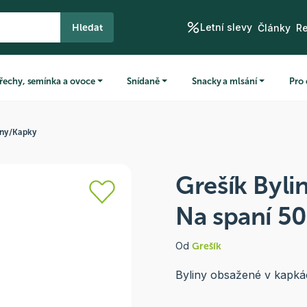
Letní slevy
Hledat
Články
R
řechy, semínka a ovoce
Snídaně
Snacky a mlsání
Pro 
iny
/
Kapky
Grešík Byli
Na spaní 5
Od
Grešík
Byliny obsažené v kapká