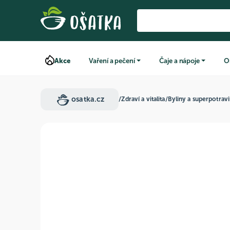
Akce
Vaření a pečení
Čaje a nápoje
O
osatka.cz
/
Zdraví a vitalita
/
Byliny a superpotrav