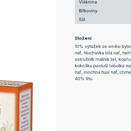
Vláknina
Bílkoviny
Sůl
Složení
10% výtažek ze směsi bylin
nať, hluchavka bílá nať, he
ostružiník maliník list, kop
kokoška pastuší tobolka n
nať, mochna husí nať, chmel
40% lihu