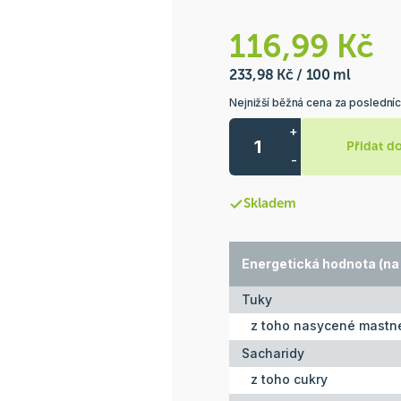
116,99 Kč
233,98 Kč / 100 ml
Nejnižší běžná cena za posledníc
+
Přidat d
-
Skladem
Energetická hodnota (na 
Tuky
z toho nasycené mastné
Sacharidy
z toho cukry