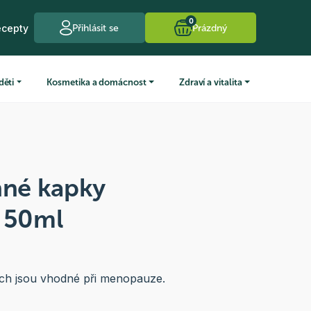
0
ecepty
Přihlásit se
Prázdný
děti
Kosmetika a domácnost
Zdraví a vitalita
nné kapky
n 50ml
ch jsou vhodné při menopauze.