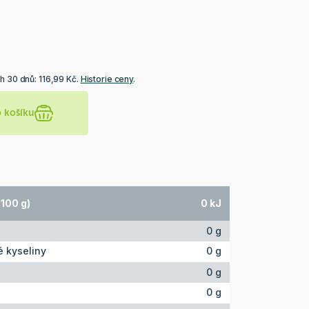
h 30 dnů: 116,99 Kč.
Historie ceny
.
o košíku
100 g)
0 kJ
0 g
 kyseliny
0 g
0 g
0 g