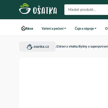
Akce
Vaření a pečení
Čaje a nápoje
O
osatka.cz
/
Zdraví a vitalita
/
Byliny a superpotrav