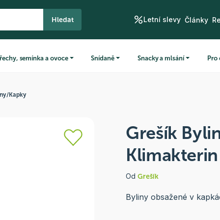
Letní slevy
Hledat
Články
R
řechy, semínka a ovoce
Snídaně
Snacky a mlsání
Pro 
iny
/
Kapky
Grešík Byli
Klimakteri
Od
Grešík
Byliny obsažené v kapká