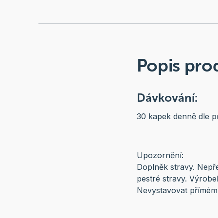
Popis pro
Dávkování:
30 kapek denně dle pot
Upozornění:
Doplněk stravy. Nepř
pestré stravy. Výrobe
Nevystavovat přímému