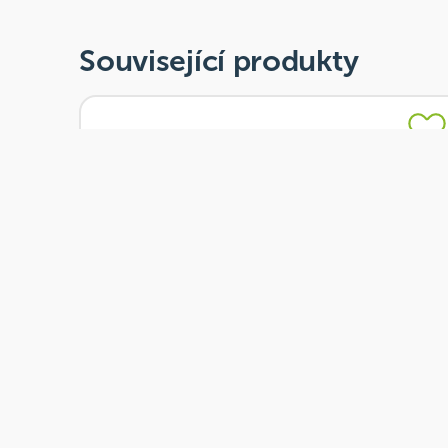
Související produkty
Skladem
Grešík Bylinné kapky Vrbovka malokvětá 50ml
Od
Grešík
117 Kč
Přidat