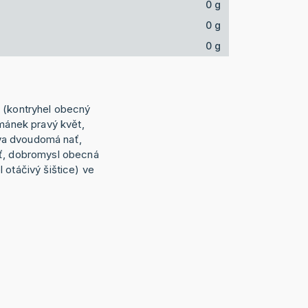
0 g
0 g
0 g
 (kontryhel obecný
řmánek pravý květ,
řiva dvoudomá nať,
ať, dobromysl obecná
 otáčivý šištice) ve