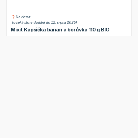
Na dotaz
(očekáváme dodání do 12. srpna 2026)
Mixit Kapsička banán a borůvka 110 g BIO
Od
Mixit
31 Kč
Přidat
Skladem
Šufan Kapsička s mandlovým krémem malinová