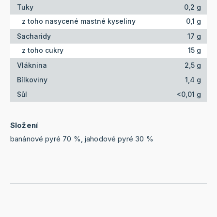
Tuky
0,2 g
z toho nasycené mastné kyseliny
0,1 g
Sacharidy
17 g
z toho cukry
15 g
Vláknina
2,5 g
Bílkoviny
1,4 g
Sůl
<0,01 g
Složení
banánové pyré 70 %, jahodové pyré 30 %