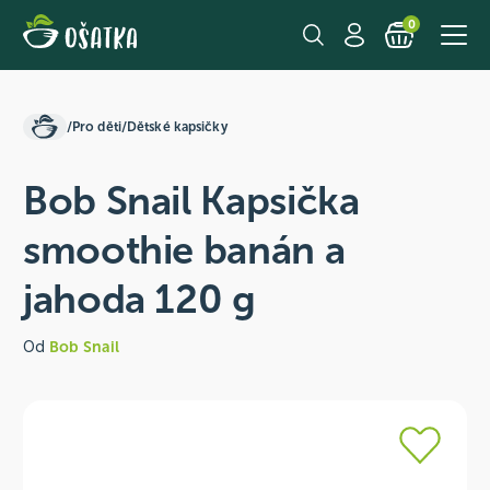
0
/
Pro děti
/
Dětské kapsičky
Bob Snail Kapsička
smoothie banán a
jahoda 120 g
Od
Bob Snail