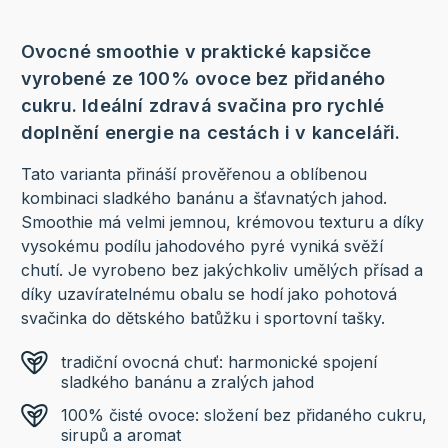
Ovocné smoothie v praktické kapsičce
vyrobené ze 100% ovoce bez přidaného
cukru. Ideální zdravá svačina pro rychlé
doplnění energie na cestách i v kanceláři.
Tato varianta přináší prověřenou a oblíbenou
kombinaci sladkého banánu a šťavnatých jahod.
Smoothie má velmi jemnou, krémovou texturu a díky
vysokému podílu jahodového pyré vyniká svěží
chutí. Je vyrobeno bez jakýchkoliv umělých přísad a
díky uzavíratelnému obalu se hodí jako pohotová
svačinka do dětského batůžku i sportovní tašky.
tradiční ovocná chuť: harmonické spojení
sladkého banánu a zralých jahod
100% čisté ovoce: složení bez přidaného cukru,
sirupů a aromat