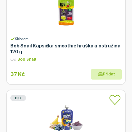
Skladem
Bob Snail Kapsička smoothie hruška a ostružina
120 g
Od
Bob Snail
37 Kč
Přidat
BIO