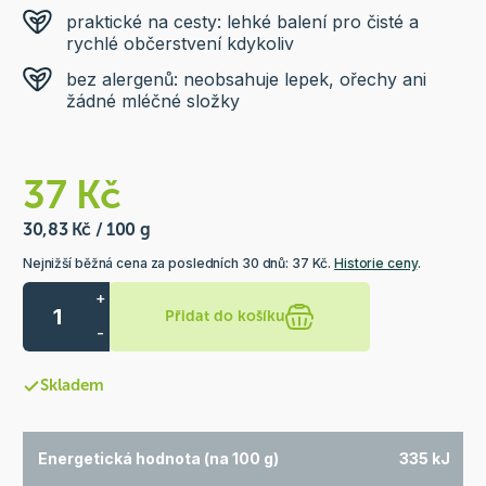
praktické na cesty: lehké balení pro čisté a
rychlé občerstvení kdykoliv
bez alergenů: neobsahuje lepek, ořechy ani
žádné mléčné složky
37 Kč
30,83 Kč / 100 g
Nejnižší běžná cena za posledních 30 dnů: 37 Kč.
Historie ceny
.
+
Přidat do košíku
-
Skladem
Energetická hodnota (na 100 g)
335 kJ