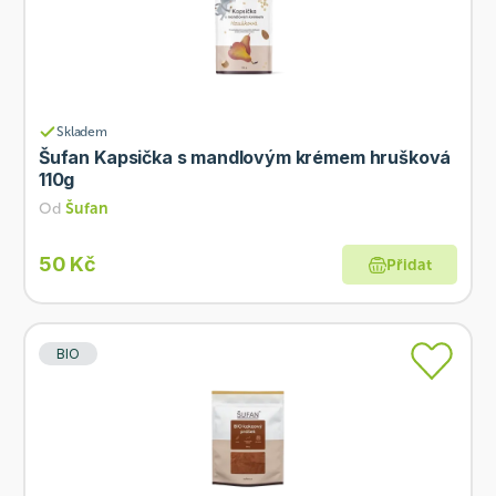
Skladem
Šufan Kapsička s mandlovým krémem hrušková
110g
Od
Šufan
50 Kč
Přidat
BIO