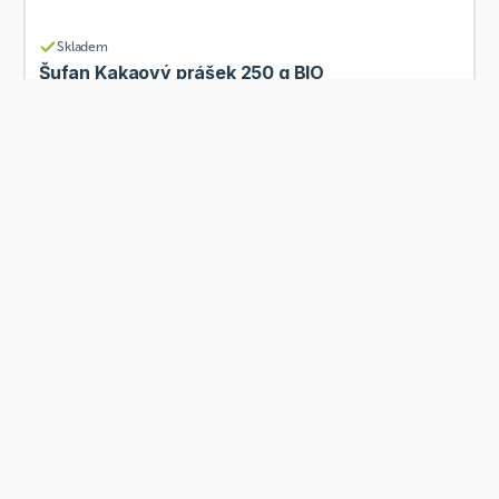
Skladem
Šufan Kakaový prášek 250 g BIO
Od
Šufan
161 Kč
Přidat
Skladem
Šufan Krém Mandle s bílou čokoládou 190 g
Od
Šufan