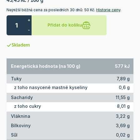
45,45 Kč / 100 g
Nejnižší běžná cena za posledních 30 dnů: 50 Kč.
Historie ceny
.
+
Přidat do košíku
-
Skladem
Energetická hodnota (na 100 g)
577 kJ
Tuky
7,89 g
z toho nasycené mastné kyseliny
0,6 g
Sacharidy
11,55 g
z toho cukry
8,01 g
Vláknina
3,22 g
Bílkoviny
3,69 g
Sůl
0,02 g