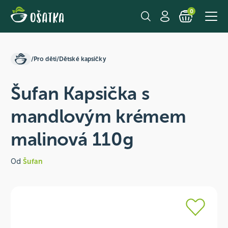
0
/
Pro děti
/
Dětské kapsičky
Šufan Kapsička s
mandlovým krémem
malinová 110g
Od
Šufan