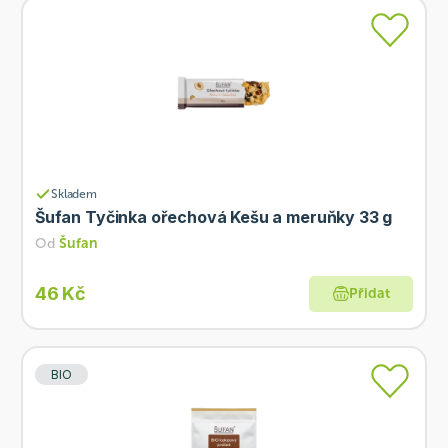
Skladem
Šufan Tyčinka ořechová Kešu a meruňky 33 g
Od
Šufan
46 Kč
Přidat
BIO