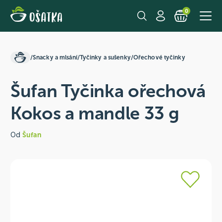
0
/
Snacky a mlsání
/
Tyčinky a sušenky
/
Ořechové tyčinky
Šufan Tyčinka ořechová
Kokos a mandle 33 g
Od
Šufan