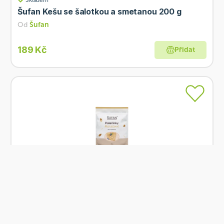
Šufan Kešu se šalotkou a smetanou 200 g
Od
Šufan
189 Kč
Přidat
Skladem
Šufan Mandlové palačinky 250 g
Od
Šufan