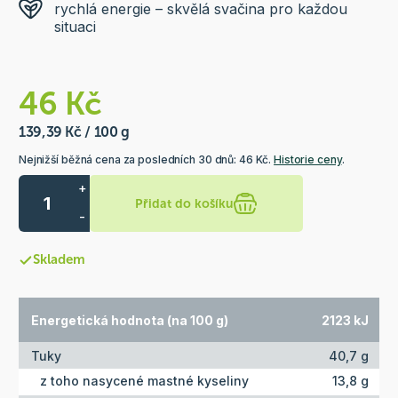
rychlá energie – skvělá svačina pro každou
situaci
46 Kč
139,39 Kč / 100 g
Nejnižší běžná cena za posledních 30 dnů: 46 Kč.
Historie ceny
.
+
Přidat do košíku
-
Skladem
Energetická hodnota (na 100 g)
2123 kJ
Tuky
40,7 g
z toho nasycené mastné kyseliny
13,8 g