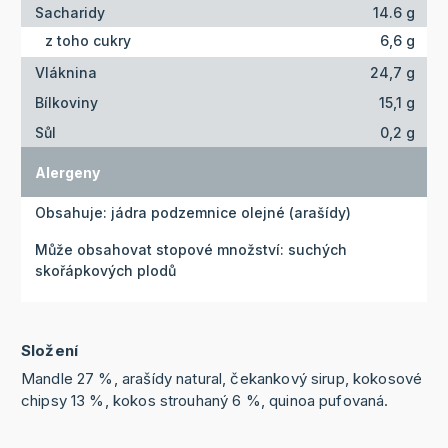
Sacharidy
14.6 g
z toho cukry
6,6 g
Vláknina
24,7 g
Bílkoviny
15,1 g
Sůl
0,2 g
Alergeny
Obsahuje: jádra podzemnice olejné (arašídy)
Může obsahovat stopové množství: suchých
skořápkových plodů
Složení
Mandle 27 %, arašídy natural, čekankový sirup, kokosové
chipsy 13 %, kokos strouhaný 6 %, quinoa pufovaná.