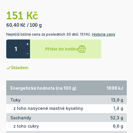
151 Kč
60,40 Kč / 100 g
Nejnižší běžná cena za posledních 30 dnů: 151 Kč.
Historie ceny
.
+
Přidat do košíku
-
Skladem
Energetická hodnota (na 100 g)
1698 kJ
Tuky
13,9 g
z toho nasycené mastné kyseliny
1,4 g
Sacharidy
52,3 g
z toho cukry
6,6 g