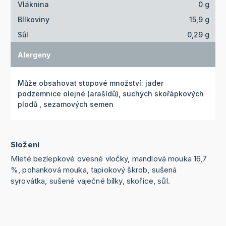
Vláknina
0 g
Bílkoviny
15,9 g
Sůl
0,29 g
Alergeny
Může obsahovat stopové množství: jader
podzemnice olejné (arašídů), suchých skořápkových
plodů , sezamových semen
Složení
Mleté bezlepkové ovesné vločky, mandlová mouka 16,7
%, pohanková mouka, tapiokový škrob, sušená
syrovátka, sušené vaječné bílky, skořice, sůl.