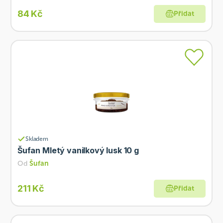
84 Kč
Přidat
Skladem
Šufan Mletý vanilkový lusk 10 g
Od
Šufan
211 Kč
Přidat