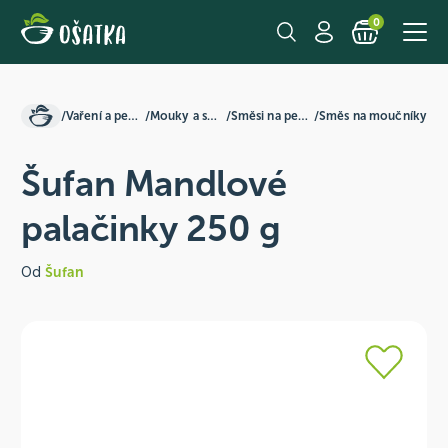
0
/
Vaření a pečení
/
Mouky a směsi
/
Směsi na pečení
/
Směs na moučníky
Šufan Mandlové
palačinky 250 g
Od
Šufan