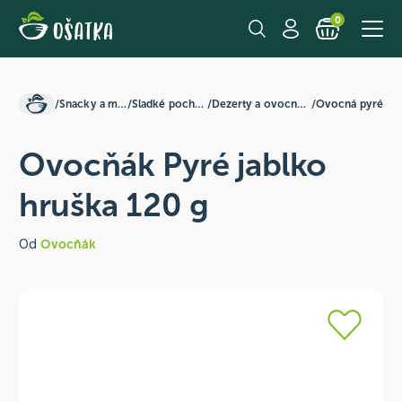
0
/
Snacky a mlsání
/
Sladké pochutiny
/
Dezerty a ovocná pyré
/
Ovocná pyré
Ovocňák Pyré jablko
hruška 120 g
Od
Ovocňák