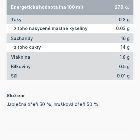
Energetická hodnota (na 100 ml)
278 kJ
Tuky
0.8 g
z toho nasycené mastné kyseliny
0.03 g
Sacharidy
16 g
z toho cukry
14 g
Vláknina
1.8 g
Bílkoviny
0.5 g
Sůl
0.01 g
Složení
Jablečná dřeň 50 %, hrušková dřeň 50 %.