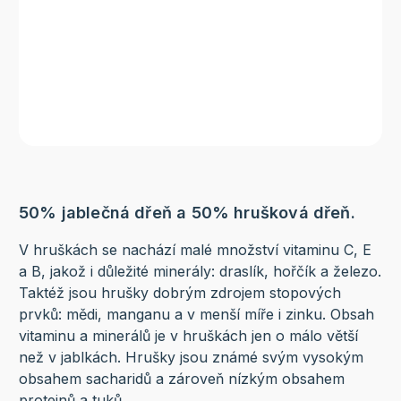
50% jablečná dřeň a 50% hrušková dřeň.
V hruškách se nachází malé množství vitaminu C, E
a B, jakož i důležité minerály: draslík, hořčík a železo.
Taktéž jsou hrušky dobrým zdrojem stopových
prvků: mědi, manganu a v menší míře i zinku. Obsah
vitaminu a minerálů je v hruškách jen o málo větší
než v jablkách. Hrušky jsou známé svým vysokým
obsahem sacharidů a zároveň nízkým obsahem
proteinů a tuků.