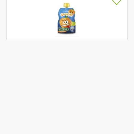
Skladem
Ovocňák Pyré jablko meruňka 120 g
Od
Ovocňák
31 Kč
Přidat
Co je Ošatka?