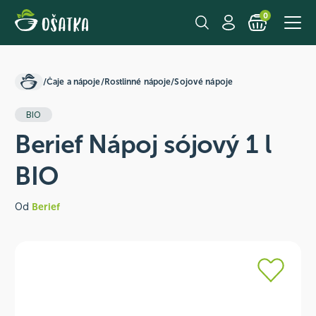
0
/
Čaje a nápoje
/
Rostlinné nápoje
/
Sojové nápoje
BIO
Berief Nápoj sójový 1 l
BIO
Od
Berief