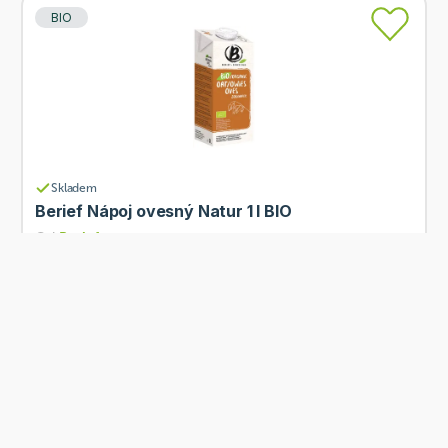
BIO
Skladem
Berief Nápoj ovesný Natur 1 l BIO
Od
Berief
48 Kč
Přidat
Tip od Ne hladu
BIO