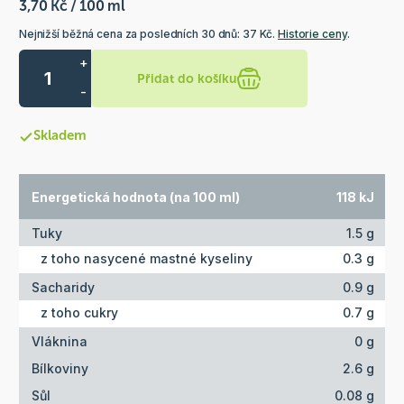
3,70 Kč / 100 ml
Nejnižší běžná cena za posledních 30 dnů: 37 Kč.
Historie ceny
.
+
Přidat do košíku
-
Skladem
Energetická hodnota (na 100 ml)
118 kJ
Tuky
1.5 g
z toho nasycené mastné kyseliny
0.3 g
Sacharidy
0.9 g
z toho cukry
0.7 g
Vláknina
0 g
Bílkoviny
2.6 g
Sůl
0.08 g