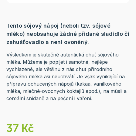
Tento sójový nápoj (neboli tzv. sójové
mléko) neobsahuje žádné přidané sladidlo či
zahušťovadlo a není ovoněný.
Výsledkem je skutečně autentická chuť sójového
mléka. Můžeme je popíjet i samotné, nejlépe
vychlazené, ale většinu z nás chuť přírodního
sójového mléka asi neuchvátí. Je však vynikající na
přípravu ochucených nápojů (kakaa, vanilkového
mléka, mléčně-ovocných koktejlů apod.), na müsli a
cereální snídaně a na pečení i vaření.
37 Kč