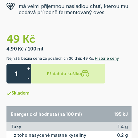
má velmi příjemnou nasládlou chuť, kterou mu
dodává přírodně fermentovaný oves
49 Kč
4,90 Kč / 100 ml
Nejnižší běžná cena za posledních 30 dnů: 49 Kč.
Historie ceny
.
+
Přidat do košíku
-
Skladem
Energetická hodnota (na 100 ml)
195 kJ
Tuky
1.4 g
z toho nasycené mastné kyseliny
0.2 g