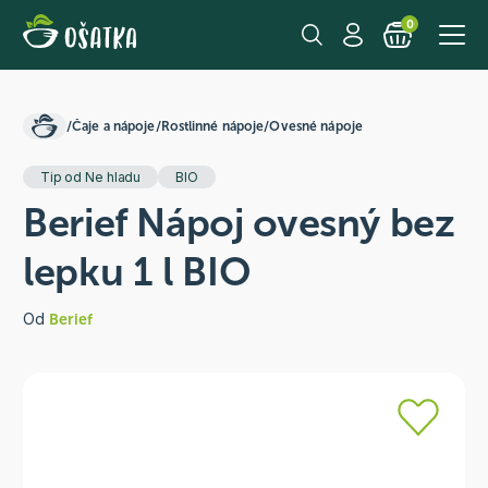
0
/
Čaje a nápoje
/
Rostlinné nápoje
/
Ovesné nápoje
Tip od Ne hladu
BIO
Berief Nápoj ovesný bez
lepku 1 l BIO
Od
Berief