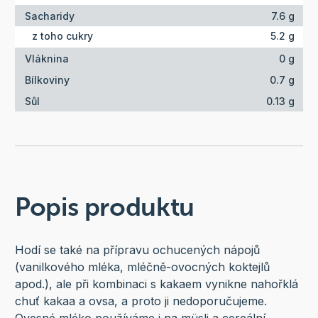
Sacharidy
7.6 g
z toho cukry
5.2 g
Vláknina
0 g
Bílkoviny
0.7 g
Sůl
0.13 g
Popis produktu
Hodí se také na přípravu ochucených nápojů
(vanilkového mléka, mléčně-ovocných koktejlů
apod.), ale při kombinaci s kakaem vynikne nahořklá
chuť kakaa a ovsa, a proto ji nedoporučujeme.