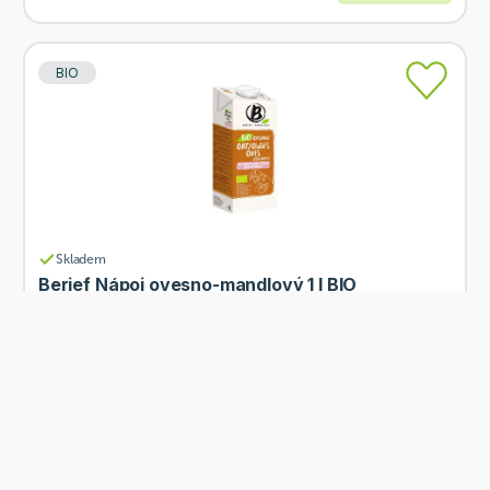
BIO
Skladem
Berief Nápoj ovesno-mandlový 1 l BIO
Od
Berief
64 Kč
Přidat
BIO