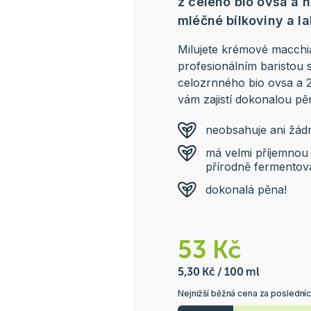
z celého bio ovsa a 
mléčné bílkoviny a l
Milujete krémové macchia
profesionálním baristou
celozrnného bio ovsa a 
vám zajistí dokonalou pěn
neobsahuje ani žádný
má velmi příjemnou
přírodně fermentov
dokonalá pěna!
53 Kč
5,30 Kč / 100 ml
Nejnižší běžná cena za posledníc