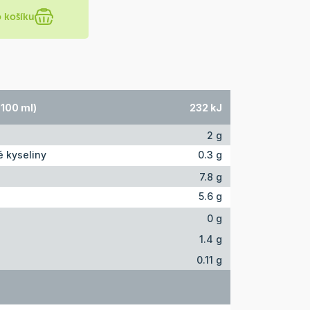
o košíku
 100 ml)
232 kJ
2 g
 kyseliny
0.3 g
7.8 g
5.6 g
0 g
1.4 g
0.11 g