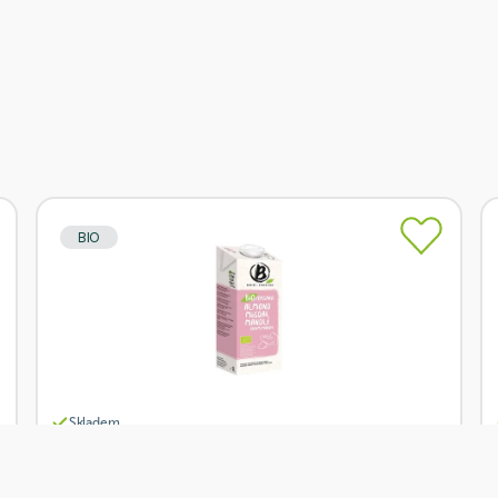
BIO
Skladem
Berief Nápoj mandlový 1 l BIO
Od
Berief