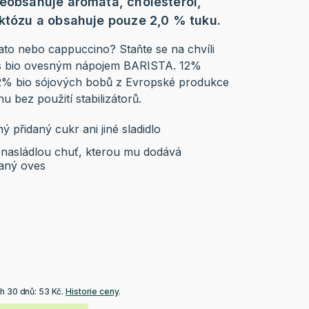
neobsahuje aromata, cholesterol,
aktózu a obsahuje pouze 2,0 % tuku.
to nebo cappuccino? Staňte se na chvíli
 s bio ovesným nápojem BARISTA. 12%
2% bio sójových bobů z Evropské produkce
u bez použití stabilizátorů.
 přidaný cukr ani jiné sladidlo
 nasládlou chuť, kterou mu dodává
aný oves
h 30 dnů: 53 Kč.
Historie ceny
.