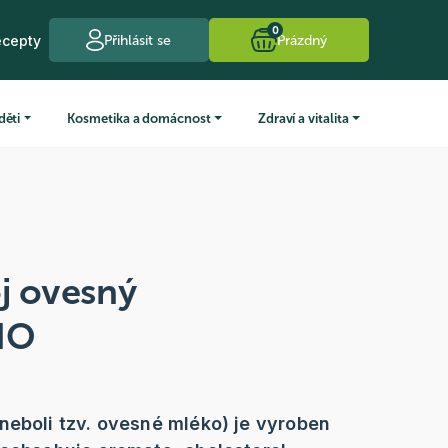
0
ecepty
Přihlásit se
Prázdný
děti
Kosmetika a domácnost
Zdraví a vitalita
j ovesný
BIO
neboli tzv. ovesné mléko) je vyroben