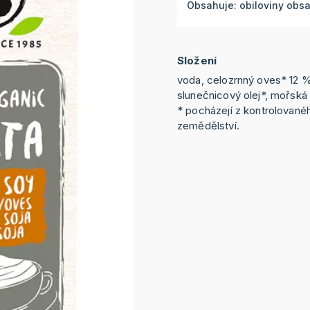
Obsahuje: obiloviny obsah
Složení
voda, celozrnný oves* 12 %
slunečnicový olej*, mořská
* pocházejí z kontrolovan
zemědělství.