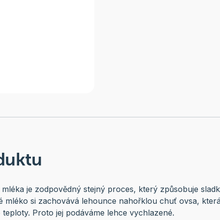
duktu
 mléka je zodpovědný stejný proces, který způsobuje slad
mléko si zachovává lehounce nahořklou chuť ovsa, která j
teploty. Proto jej podáváme lehce vychlazené.