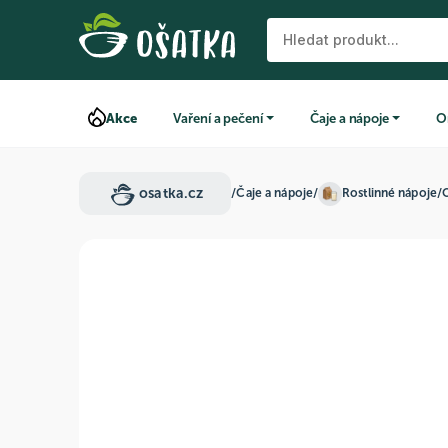
Akce
Vaření a pečení
Čaje a nápoje
O
osatka.cz
/
Čaje a nápoje
/
Rostlinné nápoje
/