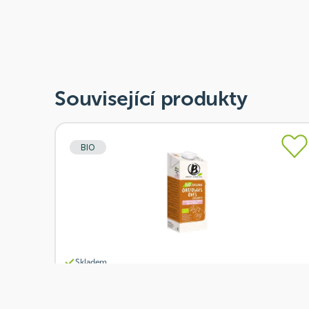
Související produkty
BIO
Skladem
Berief Nápoj ovesno-mandlový 1 l BIO
Od
Berief