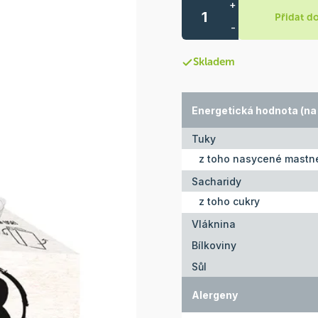
+
Přidat d
-
Skladem
Energetická hodnota (na
Tuky
z toho nasycené mastné
Sacharidy
z toho cukry
Vláknina
Bílkoviny
Sůl
Alergeny