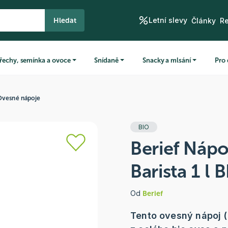
Letní slevy
Hledat
Články
R
řechy, semínka a ovoce
Snídaně
Snacky a mlsání
Pro 
Ovesné nápoje
BIO
Berief Nápo
Barista 1 l 
Od
Berief
Tento ovesný nápoj (