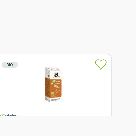
BIO
Skladem
Berief Nápoj ovesný Natur 1 l BIO
Od
Berief