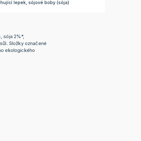
ující lepek, sójové boby (sója)
, sója 2%*,
 sůl. Složky označené
ého ekologického