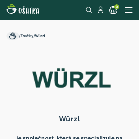
0
/
Značky
/
Würzl
Würzl
je společnost, která se specializuje na