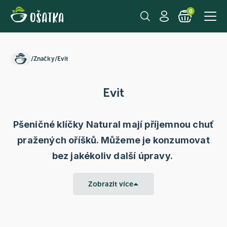
0
/
Značky
/
Evit
Evit
Pšeničné klíčky Natural mají příjemnou chuť
pražených oříšků. Můžeme je konzumovat
bez jakékoliv další úpravy.
Zobrazit více