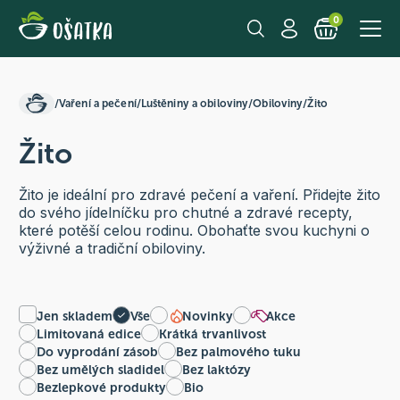
0
/
Vaření a pečení
/
Luštěniny a obiloviny
/
Obiloviny
/
Žito
Žito
Žito je ideální pro zdravé pečení a vaření. Přidejte žito
do svého jídelníčku pro chutné a zdravé recepty,
které potěší celou rodinu. Obohaťte svou kuchyni o
výživné a tradiční obiloviny.
Jen skladem
Vše
Novinky
Akce
Limitovaná edice
Krátká trvanlivost
Do vyprodání zásob
Bez palmového tuku
Bez umělých sladidel
Bez laktózy
Bezlepkové produkty
Bio