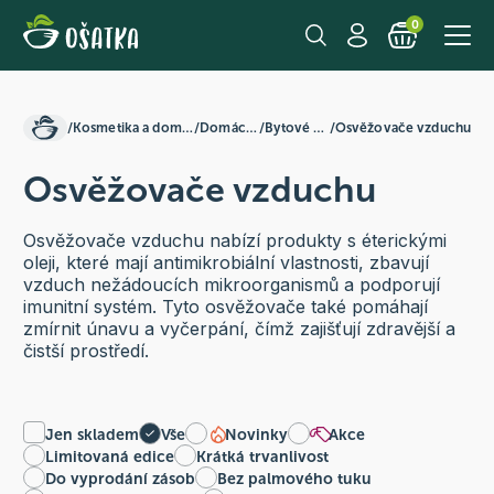
0
/
Kosmetika a domácnost
/
Domácnost
/
Bytové vůně
/
Osvěžovače vzduchu
Osvěžovače vzduchu
Osvěžovače vzduchu nabízí produkty s éterickými
oleji, které mají antimikrobiální vlastnosti, zbavují
vzduch nežádoucích mikroorganismů a podporují
imunitní systém. Tyto osvěžovače také pomáhají
zmírnit únavu a vyčerpání, čímž zajišťují zdravější a
čistší prostředí.
Jen skladem
Vše
Novinky
Akce
Limitovaná edice
Krátká trvanlivost
Do vyprodání zásob
Bez palmového tuku