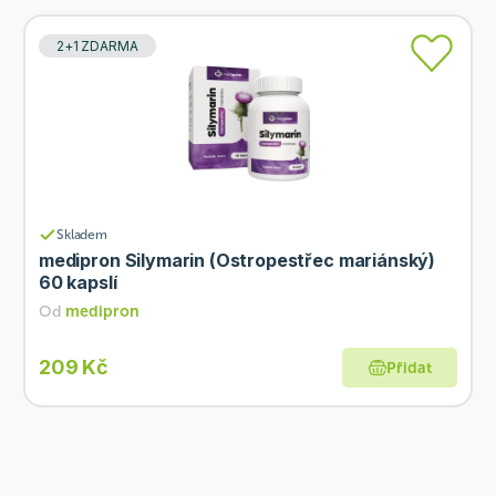
2+1 ZDARMA
Skladem
medipron Silymarin (Ostropestřec mariánský)
60 kapslí
Od
medipron
209 Kč
Přidat