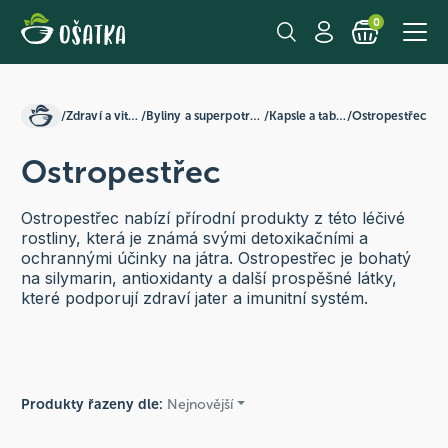
0
/
Zdraví a vitalita
/
Byliny a superpotraviny
/
Kapsle a tablety
/
Ostropestřec
Ostropestřec
Ostropestřec nabízí přírodní produkty z této léčivé
rostliny, která je známá svými detoxikačními a
ochrannými účinky na játra. Ostropestřec je bohatý
na silymarin, antioxidanty a další prospěšné látky,
které podporují zdraví jater a imunitní systém.
Produkty řazeny dle:
Nejnovější