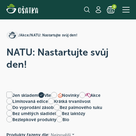
0
/
Akce
/
NATU: Nastartujte svůj den!
NATU: Nastartujte svůj
den!
Jen skladem
Vše
Novinky
Akce
Limitovaná edice
Krátká trvanlivost
Do vyprodání zásob
Bez palmového tuku
Bez umělých sladidel
Bez laktózy
Bezlepkové produkty
Bio
Produkty řazeny dle:
Nejnovější