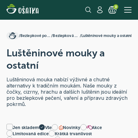
0
/
Bezlepkové potraviny
/
Bezlepková mouka
/
Luštěninové mouky a ostatní
Luštěninové mouky a
ostatní
Luštěninová mouka nabízí výživné a chutné
alternativy k tradičním moukám. Naše mouky z
čočky, cizrny, hrachu a dalších luštěnin jsou ideální
pro bezlepkové pečení, vaření a přípravu zdravých
pokrmů.
Jen skladem
Vše
Novinky
Akce
Limitovaná edice
Krátká trvanlivost