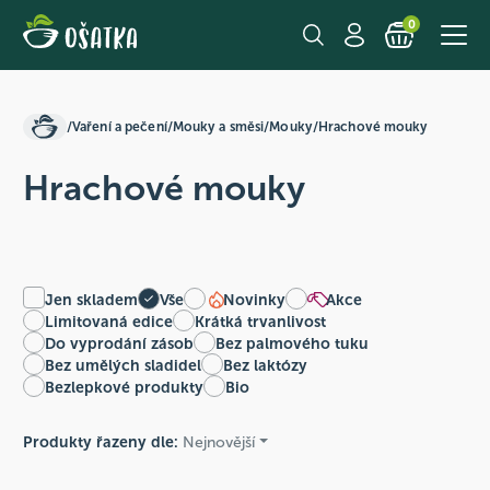
0
/
Vaření a pečení
/
Mouky a směsi
/
Mouky
/
Hrachové mouky
Hrachové mouky
Jen skladem
Vše
Novinky
Akce
Limitovaná edice
Krátká trvanlivost
Do vyprodání zásob
Bez palmového tuku
Bez umělých sladidel
Bez laktózy
Bezlepkové produkty
Bio
Produkty řazeny dle:
Nejnovější