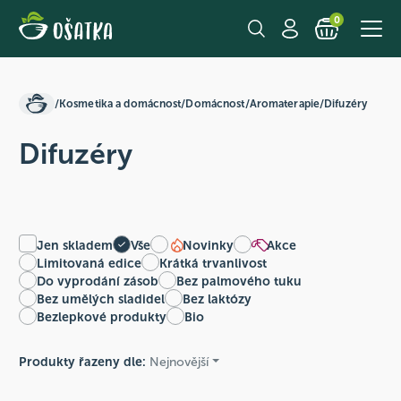
0
/
Kosmetika a domácnost
/
Domácnost
/
Aromaterapie
/
Difuzéry
Difuzéry
Jen skladem
Vše
Novinky
Akce
Limitovaná edice
Krátká trvanlivost
Do vyprodání zásob
Bez palmového tuku
Bez umělých sladidel
Bez laktózy
Bezlepkové produkty
Bio
Produkty řazeny dle:
Nejnovější