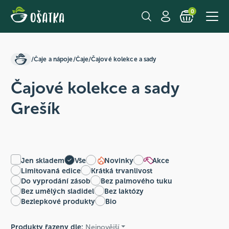
0
/
Čaje a nápoje
/
Čaje
/
Čajové kolekce a sady
Čajové kolekce a sady
Grešík
Jen skladem
Vše
Novinky
Akce
Limitovaná edice
Krátká trvanlivost
Do vyprodání zásob
Bez palmového tuku
Bez umělých sladidel
Bez laktózy
Bezlepkové produkty
Bio
Produkty řazeny dle:
Nejnovější